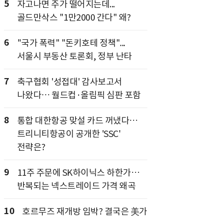
5
자고나면 주가 떨어지는데...
골드만삭스 "1만2000 간다" 왜?
6
"국가 폭력" "돈키호테 정책"...
서울시 부동산 토론회, 정부 난타
7
축구협회 '성접대' 감사보고서
나왔다… 월드컵·올림픽 심판 포함
8
통합 대한항공 맞설 카드 꺼냈다…
트리니티항공이 공개한 'SSC'
전략은?
9
11주 주문에 SK하이닉스 하한가…
반복되는 넥스트레이드 가격 왜곡
10
호르무즈 재개방 임박? 결국은 美가