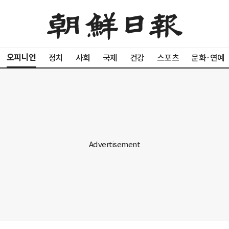
오피니언
정치
사회
국제
건강
스포츠
문화·연예