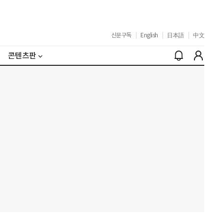
신문구독
|
English
|
日本語
|
中文
콘텐츠판