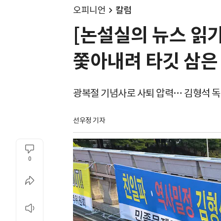
오피니언
칼럼
[논설실의 뉴스 읽기
쫓아내려 타깃 삼은
광복절 기념사로 사퇴 압력… 김형석 
선우정 기자
0