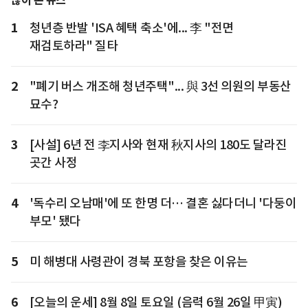
많이 본 뉴스
1
청년층 반발 'ISA 혜택 축소'에... 李 "전면
재검토하라" 질타
2
"폐기 버스 개조해 청년주택"... 與 3선 의원의 부동산
묘수?
3
[사설] 6년 전 李지사와 현재 秋지사의 180도 달라진
곳간 사정
4
'독수리 오남매'에 또 한명 더… 결혼 싫다더니 '다둥이
부모' 됐다
5
미 해병대 사령관이 경북 포항을 찾은 이유는
6
[오늘의 운세] 8월 8일 토요일 (음력 6월 26일 甲寅)