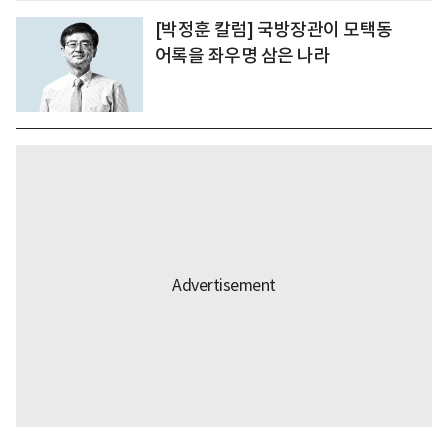
[박정훈 칼럼] 국방장관이 모택동
어록을 좌우명 삼은 나라