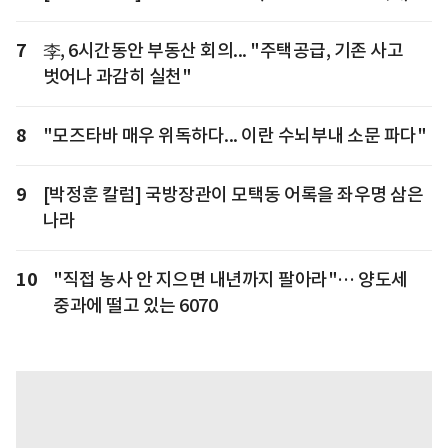
7
李, 6시간동안 부동산 회의... "주택공급, 기존 사고
벗어나 과감히 실천"
8
"모즈타바 매우 위독하다... 이란 수뇌부내 소문 파다"
9
[박정훈 칼럼] 국방장관이 모택동 어록을 좌우명 삼은
나라
10
"직접 농사 안 지으면 내년까지 팔아라"… 양도세
중과에 떨고 있는 6070