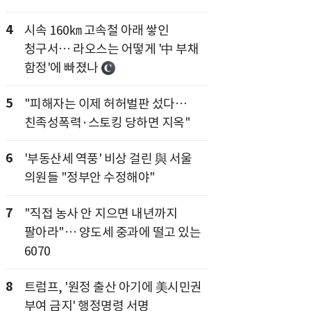
4
시속 160㎞ 고속철 아래 쌓인
청구서… 라오스는 어떻게 '中 부채
함정'에 빠졌나
5
"피해자는 이제 허허벌판 섰다…
친족성폭력·스토킹 당하면 지옥"
6
'부동산세 역풍' 비상 걸린 與 서울
의원들 "정부안 수정해야"
7
"직접 농사 안 지으면 내년까지
팔아라"… 양도세 중과에 떨고 있는
6070
8
트럼프, '원정 출산 아기에 美시민권
부여 금지' 행정명령 서명