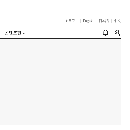
신문구독
|
English
|
日本語
|
中文
콘텐츠판