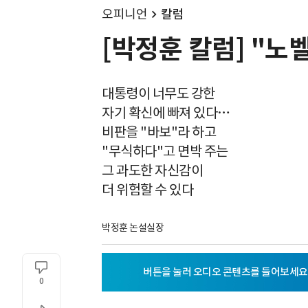
오피니언
칼럼
[박정훈 칼럼] "노
대통령이 너무도 강한
자기 확신에 빠져 있다…
비판을 "바보"라 하고
"무식하다"고 면박 주는
그 과도한 자신감이
더 위험할 수 있다
박정훈 논설실장
0