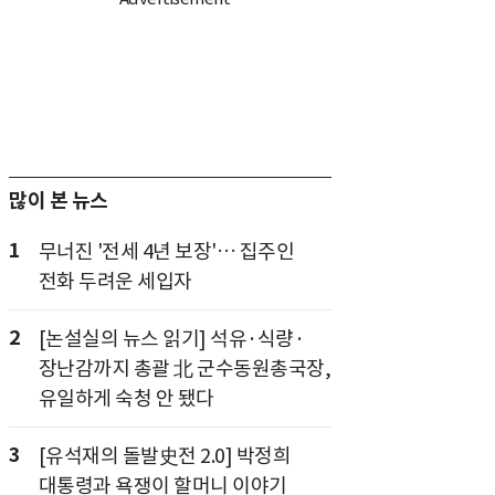
많이 본 뉴스
1
무너진 '전세 4년 보장'… 집주인
전화 두려운 세입자
2
[논설실의 뉴스 읽기] 석유·식량·
장난감까지 총괄 北 군수동원총국장,
유일하게 숙청 안 됐다
3
[유석재의 돌발史전 2.0] 박정희
대통령과 욕쟁이 할머니 이야기