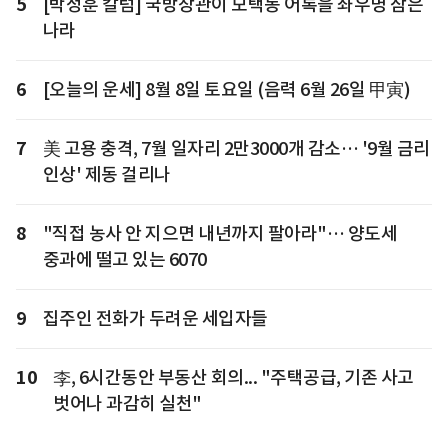
5
[박정훈 칼럼] 국방장관이 모택동 어록을 좌우명 삼은
나라
6
[오늘의 운세] 8월 8일 토요일 (음력 6월 26일 甲寅)
7
美 고용 충격, 7월 일자리 2만3000개 감소… '9월 금리
인상' 제동 걸리나
8
"직접 농사 안 지으면 내년까지 팔아라"… 양도세
중과에 떨고 있는 6070
9
집주인 전화가 두려운 세입자들
10
李, 6시간동안 부동산 회의... "주택공급, 기존 사고
벗어나 과감히 실천"