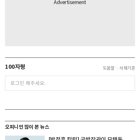
100자평
도움말
삭제기준
오피니언 많이 본 뉴스
[박정훈 칼럼] 국방장관이 모택동