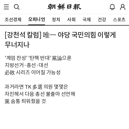
오피니언
조선경제
정치
사회
국제
건강
스포츠
[강천석 칼럼] 唯一 야당 국민의힘 이렇게
무너지나
'계엄 찬성' '탄핵 반대' 黨論으론
지방선거·총선·대선
必敗 시리즈 이어질 가능성
과거라면 TK 多選 의원 몇몇은
자진해서 다음 총선 불출마 선언해
黨 숨통 틔워줬을 것