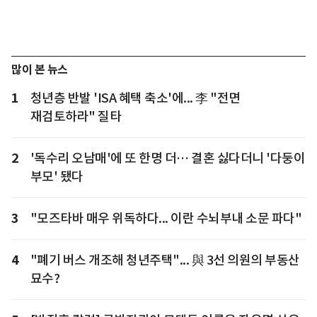
많이 본 뉴스
1
청년층 반발 'ISA 혜택 축소'에... 李 "전면
재검토하라" 질타
2
'독수리 오남매'에 또 한명 더… 결혼 싫다더니 '다둥이
부모' 됐다
3
"모즈타바 매우 위독하다... 이란 수뇌부내 소문 파다"
4
"폐기 버스 개조해 청년주택"... 與 3선 의원의 부동산
묘수?