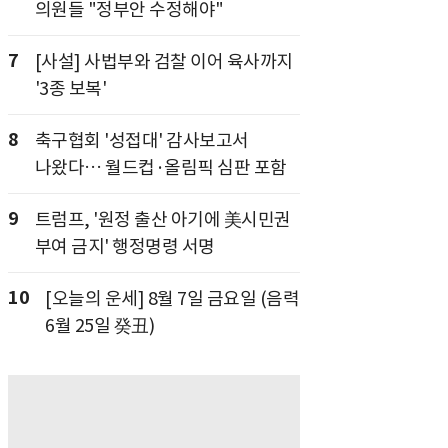
의원들 "정부안 수정해야"
7
[사설] 사법부와 검찰 이어 육사까지
'3종 보복'
8
축구협회 '성접대' 감사보고서
나왔다… 월드컵·올림픽 심판 포함
9
트럼프, '원정 출산 아기에 美시민권
부여 금지' 행정명령 서명
10
[오늘의 운세] 8월 7일 금요일 (음력
6월 25일 癸丑)