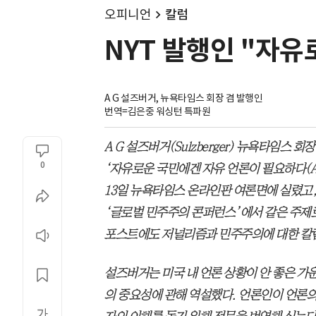
오피니언
칼럼
NYT 발행인 "자
A G 설즈버거, 뉴욕타임스 회장 겸 발행인
번역=김은중 워싱턴 특파원
A G 설즈버거(Sulzberger) 뉴욕타임스 
0
‘자유로운 국민에겐 자유 언론이 필요하다(A Free 
13일 뉴욕타임스 온라인판 여론면에 실렸고
‘글로벌 민주주의 콘퍼런스’에서 같은 주제로
포스트에도 저널리즘과 민주주의에 대한 칼
설즈버거는 미국 내 언론 상황이 안 좋은 가
의 중요성에 관해 역설했다. 언론인이 언론의