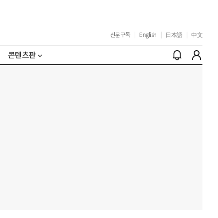
신문구독
|
English
|
日本語
|
中文
콘텐츠판