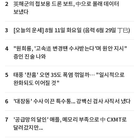
2
英해군의 첩보용 드론 보트, 中으로 몰래 데이터
보냈다
3
[오늘의 운세] 8월 11일 화요일 (음력 6월 29일 丁巳)
4
"원희룡, '고속道 변경땐 수사받는다'며 원안 지시"
증인 진술 나와
5
태풍 '찬홈' 오면 35도 폭염 꺾일까… "일시적으로
완화되도 이어질 것"
6
'대장동' 수사 이끈 특수통... 강백신 검사 사직서 냈다
7
'공급망의 달인' 애플, 메모리 부족으로 中 CXMT로
달려갔지만...