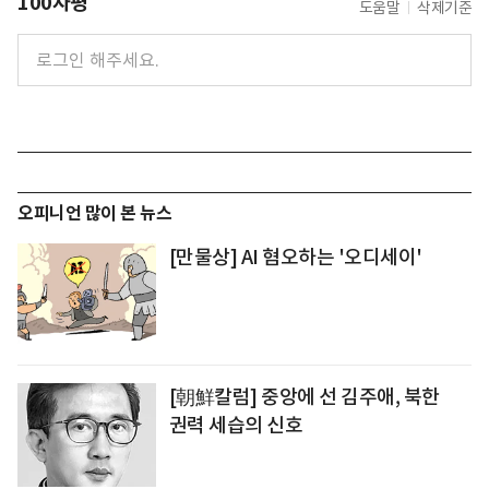
100자평
도움말
삭제기준
오피니언 많이 본 뉴스
[만물상] AI 혐오하는 '오디세이'
[朝鮮칼럼] 중앙에 선 김주애, 북한
권력 세습의 신호