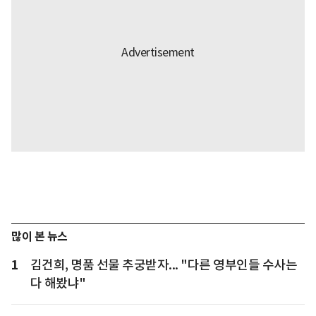
많이 본 뉴스
1
김건희, 명품 선물 추궁받자... "다른 영부인들 수사는
다 해봤냐"