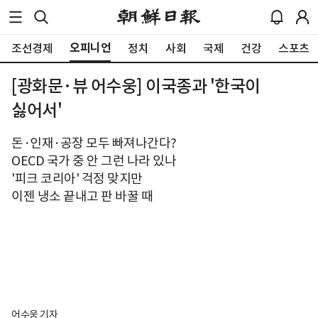
오피니언
조선경제
정치
사회
국제
건강
스포츠
[광화문·뷰 어수웅] 이국종과 '한국이
싫어서'
돈·인재·공장 모두 빠져나간다?
OECD 국가 중 안 그런 나라 있나
'피크 코리아' 걱정 맞지만
이젠 냉소 끝내고 판 바꿀 때
어수웅 기자