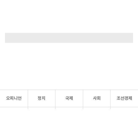
오피니언
정치
국제
사회
조선경제
문화·
조선
스포츠
건강
조선몰
연예
리더스
조선일보 공식 SNS