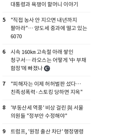
대통령과 욕쟁이 할머니 이야기
5
"직접 농사 안 지으면 내년까지
팔아라"… 양도세 중과에 떨고 있는
6070
6
시속 160㎞ 고속철 아래 쌓인
청구서… 라오스는 어떻게 '中 부채
함정'에 빠졌나
7
"피해자는 이제 허허벌판 섰다…
친족성폭력·스토킹 당하면 지옥"
8
'부동산세 역풍' 비상 걸린 與 서울
의원들 "정부안 수정해야"
9
트럼프, '원정 출산 차단' 행정명령