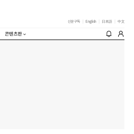
신문구독
|
English
|
日本語
|
中文
콘텐츠판