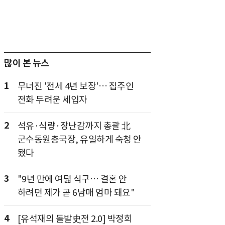
많이 본 뉴스
1
무너진 '전세 4년 보장'… 집주인
전화 두려운 세입자
2
석유·식량·장난감까지 총괄 北
군수동원총국장, 유일하게 숙청 안
됐다
3
"9년 만에 여덟 식구… 결혼 안
하려던 제가 곧 6남매 엄마 돼요"
4
[유석재의 돌발史전 2.0] 박정희