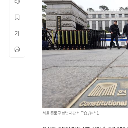
서울 종로구 헌법재판소 모습./뉴스1