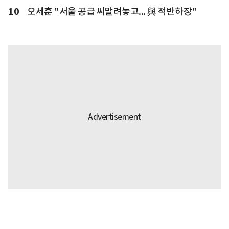
10
오세훈 "서울 공급 씨말려놓고... 與 적반하장"