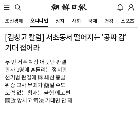
오피니언
조선경제
정치
사회
국제
건강
스포츠
[김창균 칼럼] 서초동서 떨어지는 '공짜 감'
기대 접어라
두 번 거푸 예상 어긋난 판결
판사 1명에 흔들리는 정치판
선거법 판결에 與 쇄신 증발
위증 교사 무죄가 藥일 수도
노력 없는 횡재는 불행 예고편
國政 망치고 司法 기대면 안 돼