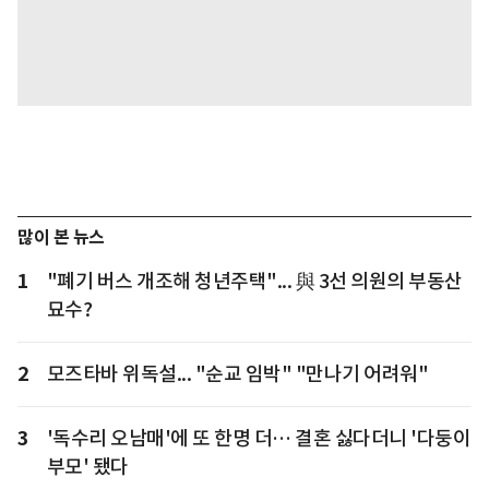
많이 본 뉴스
1
"폐기 버스 개조해 청년주택"... 與 3선 의원의 부동산
묘수?
2
모즈타바 위독설... "순교 임박" "만나기 어려워"
3
'독수리 오남매'에 또 한명 더… 결혼 싫다더니 '다둥이
부모' 됐다