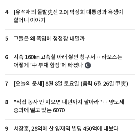
4
[유석재의 돌발史전 2.0] 박정희 대통령과 욕쟁이
할머니 이야기
5
그들은 왜 폭염에 청첩장 내밀까
6
시속 160㎞ 고속철 아래 쌓인 청구서… 라오스는
어떻게 '中 부채 함정'에 빠졌나
7
[오늘의 운세] 8월 8일 토요일 (음력 6월 26일 甲寅)
8
"직접 농사 안 지으면 내년까지 팔아라"… 양도세
중과에 떨고 있는 6070
9
서장훈, 28억에 산 양재역 빌딩 450억에 내놨다