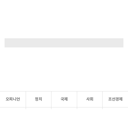
오피니언
정치
국제
사회
조선경제
문화·
조선
스포츠
건강
조선몰
연예
리더스