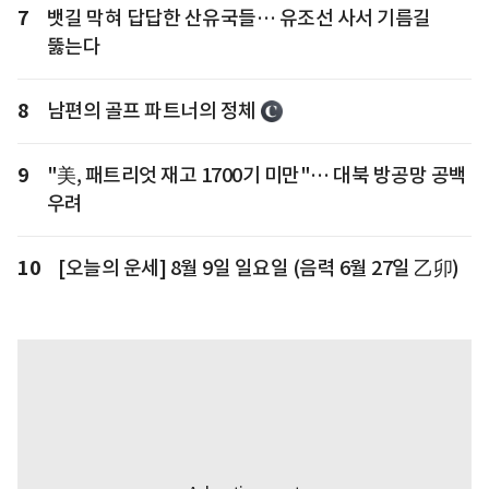
7
뱃길 막혀 답답한 산유국들… 유조선 사서 기름길
뚫는다
8
남편의 골프 파트너의 정체
9
"美, 패트리엇 재고 1700기 미만"… 대북 방공망 공백
우려
10
[오늘의 운세] 8월 9일 일요일 (음력 6월 27일 乙卯)