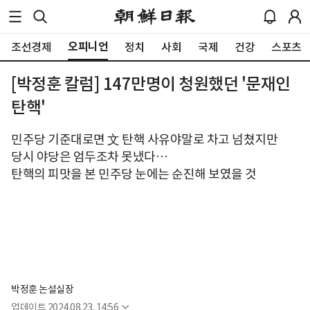
오피니언
조선경제
정치
사회
국제
건강
스포츠
[박정훈 칼럼] 147만명이 청원했던 '문재인
탄핵'
민주당 기준대로면 文 탄핵 사유야말로 차고 넘쳤지만
당시 야당은 엄두조차 못냈다…
탄핵의 피맛을 본 민주당 눈에는 순진해 보였을 것
박정훈 논설실장
업데이트
2024.08.23. 14:56