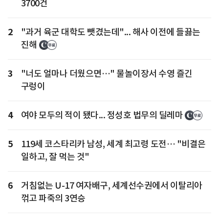
3700건
2
"과거 육군 대학도 뺏겼는데"... 해사 이전에 들끓는
진해
3
"너도 얼마나 더웠으면…" 물놀이장서 수영 즐긴
구렁이
4
여야 모두의 적이 됐다... 정성호 법무의 딜레마
5
119세 코스타리카 남성, 세계 최고령 도전… "비결은
일하고, 잘 먹는 것"
6
거침없는 U-17 여자배구, 세계선수권에서 이탈리아
꺾고 파죽의 3연승