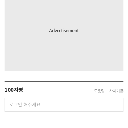
100자평
도움말
삭제기준