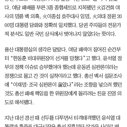
다. 여당 패배를 부른 3종 종합세트로 지목됐던 김건희 여
사의 명품 백 의혹, 이종섭 호주대사 임명, 의대 정원 20
00명 대통령 담화와 정확히 일치했다. 당권 주자들의 전문가
적 분석도 일반 국민 상식에서 벗어나지 않았다는 뜻이다.
용산 대통령실의 생각은 달랐다. 여당 패색이 짙어진 순간부
터 “한동훈 비대위원장이 선거를 망쳤다”고 했다. 윤석열 정
부의 정책 이슈로 승부했어야 했는데 운동권 심판론이라는
정쟁으로 몰고 간 것이 실착이라고 했다. 총선 백서 설문조사
에 “이재명·조국 심판론이 옳았나”라는 조항을 넣으려 했던
것도 총선 패배 책임을 한 위원장에게 돌리려는 친윤 진영 의
도로 해석됐다.
지난 대선 경선 때 선두를 다투면서 티격태격했던 윤석열 대
통령과 홍준표 대구시장은 총선 직후부터 살가운 사이로 변