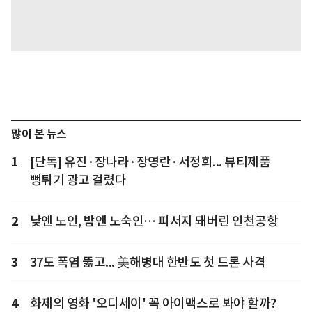
많이 본 뉴스
1
[단독] 유진·장나라·장영란·서정희... 뷰티제품
뻥튀기 광고 걸렸다
2
낮엔 노인, 밤엔 노숙인… 피서지 돼버린 인천공항
3
37도 폭염 뚫고... 美해병대 한반도 첫 드론 사격
4
화제의 영화 '오디세이' 꼭 아이맥스로 봐야 할까?