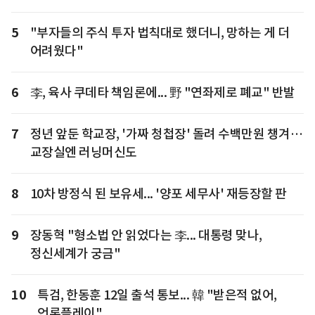
5
"부자들의 주식 투자 법칙대로 했더니, 망하는 게 더
어려웠다"
6
李, 육사 쿠데타 책임론에... 野 "연좌제로 폐교" 반발
7
정년 앞둔 학교장, '가짜 청첩장' 돌려 수백만원 챙겨…
교장실엔 러닝머신도
8
10차 방정식 된 보유세... '양포 세무사' 재등장할 판
9
장동혁 "형소법 안 읽었다는 李... 대통령 맞나,
정신세계가 궁금"
10
특검, 한동훈 12일 출석 통보... 韓 "받은적 없어,
언론플레이"