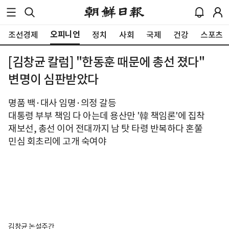
오피니언
조선경제
정치
사회
국제
건강
스포츠
[김창균 칼럼] "한동훈 때문에 총선 졌다"
변명이 심판받았다
명품 백·대사 임명·의정 갈등
대통령 부부 책임 다 아는데 용산만 '韓 책임론'에 집착
재보선, 총선 이어 전대까지 남 탓 타령 반복하다 혼쭐
민심 회초리에 고개 숙여야
김창균 논설주간