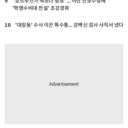
9
"호르무즈가 핵보다 중요"... 이란 안보수장에
'혁명수비대 전설' 초강경파
10
'대장동' 수사 이끈 특수통... 강백신 검사 사직서 냈다