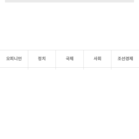
오피니언
정치
국제
사회
조선경제
문화·
조선
스포츠
건강
조선몰
연예
리더스
조선일보 공식 SNS
개인정보처리방침
사이트맵
Copyright 조선일보 All rights reserved. 무단 전재 및 재배포 금지.