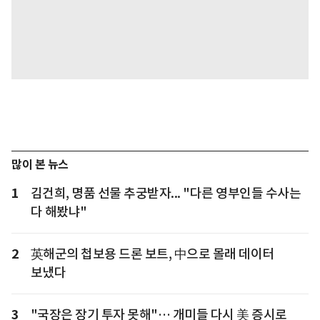
많이 본 뉴스
1
김건희, 명품 선물 추궁받자... "다른 영부인들 수사는
다 해봤냐"
2
英해군의 첩보용 드론 보트, 中으로 몰래 데이터
보냈다
3
"국장은 장기 투자 못해"… 개미들 다시 美 증시로