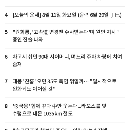
4
[오늘의 운세] 8월 11일 화요일 (음력 6월 29일 丁巳)
5
"원희룡, '고속道 변경땐 수사받는다'며 원안 지시"
증인 진술 나와
6
차고서 쉬던 90대 시어머니, 며느리 주차 차량에 치여
숨져
7
태풍 '찬홈' 오면 35도 폭염 꺾일까… "일시적으로
완화되도 이어질 것"
8
'중국몽' 함께 꾸다 中만 웃는다...라오스를 빚
수렁으로 내몬 1035km 철도