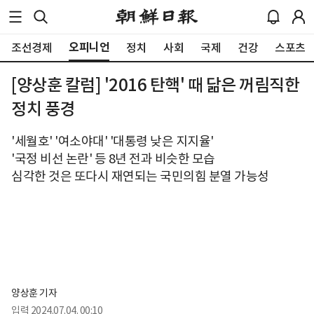
오피니언
조선경제
정치
사회
국제
건강
스포츠
[양상훈 칼럼] '2016 탄핵' 때 닮은 꺼림직한
정치 풍경
'세월호' '여소야대' '대통령 낮은 지지율'
'국정 비선 논란' 등 8년 전과 비슷한 모습
심각한 것은 또다시 재연되는 국민의힘 분열 가능성
양상훈 기자
입력
2024.07.04. 00:10