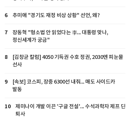
6
추미애 "경기도 재정 비상 상황" 선언, 왜?
7
장동혁 "형소법 안 읽었다는 李... 대통령 맞나,
정신세계가 궁금"
8
[김창균 칼럼] 4050 기득권 수호 정권, 2030엔 피눈물
선사
9
[속보] 코스피, 장중 6300선 내줘... 매도 사이드카
발동
10
제미나이 개발 이끈 '구글 전설'... 수석과학자 제프 딘
퇴사