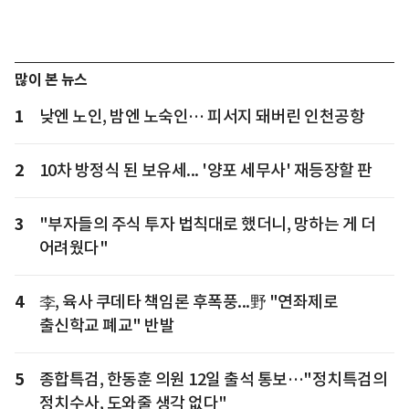
많이 본 뉴스
1
낮엔 노인, 밤엔 노숙인… 피서지 돼버린 인천공항
2
10차 방정식 된 보유세... '양포 세무사' 재등장할 판
3
"부자들의 주식 투자 법칙대로 했더니, 망하는 게 더
어려웠다"
4
李, 육사 쿠데타 책임론 후폭풍...野 "연좌제로
출신학교 폐교" 반발
5
종합특검, 한동훈 의원 12일 출석 통보…"정치특검의
정치수사, 도와줄 생각 없다"