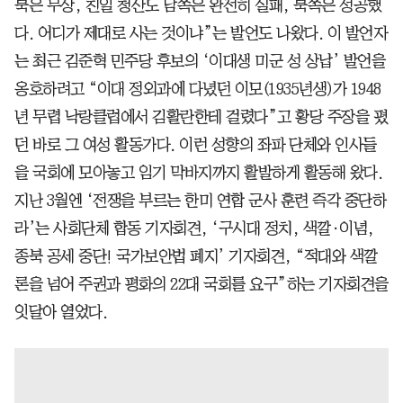
북은 무상, 친일 청산도 남쪽은 완전히 실패, 북쪽은 성공했
다. 어디가 제대로 사는 것이냐”는 발언도 나왔다. 이 발언자
는 최근 김준혁 민주당 후보의 ‘이대생 미군 성 상납’ 발언을
옹호하려고 “이대 정외과에 다녔던 이모(1935년생)가 1948
년 무렵 낙랑클럽에서 김활란한테 걸렸다”고 황당 주장을 폈
던 바로 그 여성 활동가다. 이런 성향의 좌파 단체와 인사들
을 국회에 모아놓고 임기 막바지까지 활발하게 활동해 왔다.
지난 3월엔 ‘전쟁을 부르는 한미 연합 군사 훈련 즉각 중단하
라’는 사회단체 합동 기자회견, ‘구시대 정치, 색깔·이념,
종북 공세 중단! 국가보안법 폐지’ 기자회견, “적대와 색깔
론을 넘어 주권과 평화의 22대 국회를 요구”하는 기자회견을
잇달아 열었다.