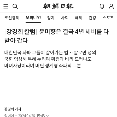
오피니언
조선경제
정치
사회
국제
건강
스포츠
[강경희 칼럼] 윤미향은 결국 4년 세비를 다
받아 간다
대한민국 좌파 그들이 살아가는 법… 말로만 정의
국회 입성해 특혜 누리며 횡령과 비리 드러나도
마녀사냥이라며 버틴 생계형 좌파의 교본
강경희 기자
업데이트
2024.04.26. 15:45