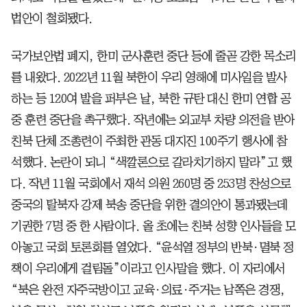
법안이 철회됐다.
국가보안법 폐지, 한미 군사훈련 중단 등에 줄곧 강한 목소리
를 내왔다. 2022년 11월 북한이 우리 영해에 미사일을 발사
하는 등 120여 발을 퍼부은 날, 북한 규탄 대신 한미 연합 공
중 훈련 중단을 촉구했다. 작년에는 외교부 차량 의전을 받아
친북 단체 조총련이 주최한 관동 대지진 100주기 행사에 참
석했다. 논란이 되니 “색깔론으로 갈라치기하지 말라”고 했
다. 작년 11월 국회에서 재석 의원 260명 중 253명 찬성으로
중국의 탈북자 강제 북송 중단을 위한 결의안이 통과됐는데
기권한 7명 중 한 사람이다. 올 초에는 친북 성향 인사들을 모
아놓고 국회 토론회를 열었다. “윤석열 정부의 반북·멸북 정
책이 우리에게 걸림돌”이라고 인사말을 했다. 이 자리에서
“북은 완전 자주국방이고 교육·의료·주거는 남쪽은 경쟁,