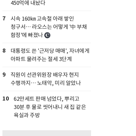
450억에 내놨다
7
시속 160㎞ 고속철 아래 쌓인
청구서… 라오스는 어떻게 '中 부채
함정'에 빠졌나
8
대통령도 쓴 '근저당 매매', 자녀에게
아파트 물려주는 절세 3단계
9
직원이 선관위원장 배우자 현지
수행까지… 노태악, 미리 알았나
10
62만세트 판매 넘었다, 뿌리고
30분 후 물로 씻어내니 새 집 같은
욕실과 주방