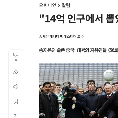
오피니언
칼럼
"14억 인구에서 뽑
송재윤 캐나다 맥매스터대 교수
송재윤의 슬픈 중국: 대륙의 자유인들 <56회
0