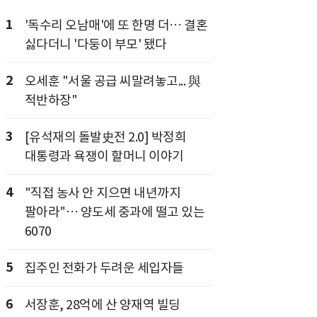
1
'독수리 오남매'에 또 한명 더… 결혼
싫다더니 '다둥이 부모' 됐다
2
오세훈 "서울 공급 씨말려놓고... 與
적반하장"
3
[유석재의 돌발史전 2.0] 박정희
대통령과 욕쟁이 할머니 이야기
4
"직접 농사 안 지으면 내년까지
팔아라"… 양도세 중과에 떨고 있는
6070
5
집주인 전화가 두려운 세입자들
6
서장훈, 28억에 산 양재역 빌딩