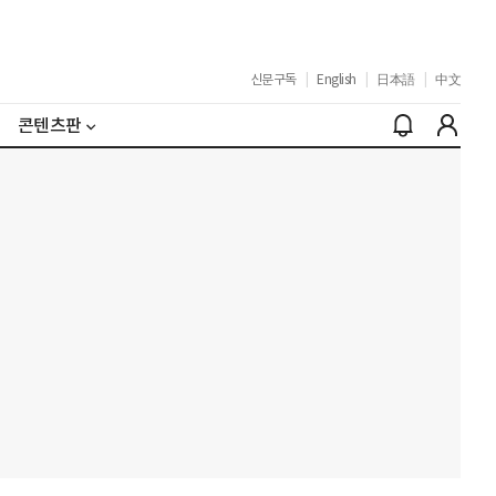
신문구독
|
English
|
日本語
|
中文
콘텐츠판