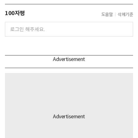
100자평
도움말
삭제기준