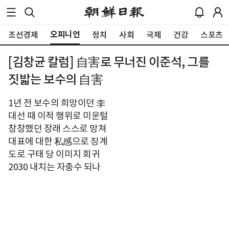
오피니언
조선경제
정치
사회
국제
건강
스포츠
[김창균 칼럼] 自害로 무너진 이준석, 그를
짓밟는 보수의 自害
1년 전 보수의 희망이던 李
대선 때 이적 행위로 미운털
창창했던 장래 스스로 망쳐
대표에 대한 私感으로 징계
도로 구태 당 이미지 회귀
2030 내치는 자충수 되나