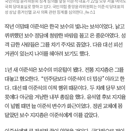
국민의힘 윤리위원회 징계 심의를 앞둔 이준석 대표가 22일 오후 서울 여의도
국회 당대표실로 향하고 있다. 국민의힘 중앙윤리위원회는 이준석 당대표의
성 상납 증거인멸 교사 의혹 관련 징계를 심의한다. /뉴스1
작년 이맘때 이준석은 한국 보수의 빛나는 보석이었다. 낡고
퀴퀴했던 보수 정당에 청량한 바람을 몰고 온 풍운아였다. 성
격 급한 사람들은 그를 차기 주자로 꼽았다. 다음 대선 피선
거권이 있는지 나이를 헤아려 보기도 했다.
1년 새 이준석은 보수의 미운털이 됐다. 전통 지지층은 그를
대놓고 혐오한다. “민주당보다 이준석이 더 밉상”이라고 한
다. 대선 때 이준석의 이적 행위 때문이다. 두 차례 당무 보이
콧에다 아군을 겨냥한 내부 총질을 했다. 윤석열 후보 지지율
이 널뛸 때면 늘 이준석 변수가 화근이었다. 정권 교체에 몸
달았던 보수 지지층은 이준석에게 이를 갈았다.