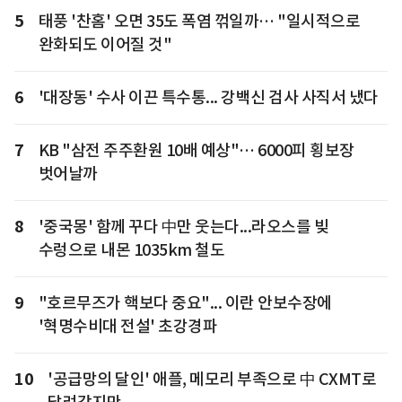
5
태풍 '찬홈' 오면 35도 폭염 꺾일까… "일시적으로
완화되도 이어질 것"
6
'대장동' 수사 이끈 특수통... 강백신 검사 사직서 냈다
7
KB "삼전 주주환원 10배 예상"… 6000피 횡보장
벗어날까
8
'중국몽' 함께 꾸다 中만 웃는다...라오스를 빚
수렁으로 내몬 1035km 철도
9
"호르무즈가 핵보다 중요"... 이란 안보수장에
'혁명수비대 전설' 초강경파
10
'공급망의 달인' 애플, 메모리 부족으로 中 CXMT로