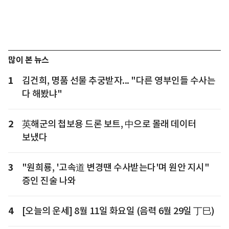
많이 본 뉴스
1
김건희, 명품 선물 추궁받자... "다른 영부인들 수사는
다 해봤냐"
2
英해군의 첩보용 드론 보트, 中으로 몰래 데이터
보냈다
3
"원희룡, '고속道 변경땐 수사받는다'며 원안 지시"
증인 진술 나와
4
[오늘의 운세] 8월 11일 화요일 (음력 6월 29일 丁巳)