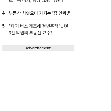
車부품 성지, 공장 20% 멈췄다
4
부동산 치솟으니 커지는 '집'안싸움
5
"폐기 버스 개조해 청년주택"... 與
3선 의원의 부동산 묘수?