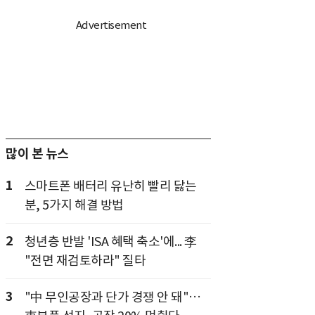
많이 본 뉴스
1
스마트폰 배터리 유난히 빨리 닳는
분, 5가지 해결 방법
2
청년층 반발 'ISA 혜택 축소'에... 李
"전면 재검토하라" 질타
3
"中 무인공장과 단가 경쟁 안 돼"…