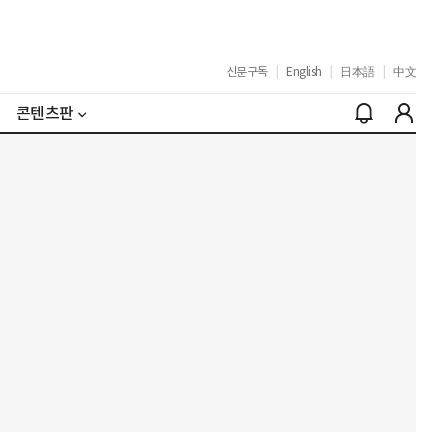
신문구독
|
English
|
日本語
|
中文
콘텐츠판