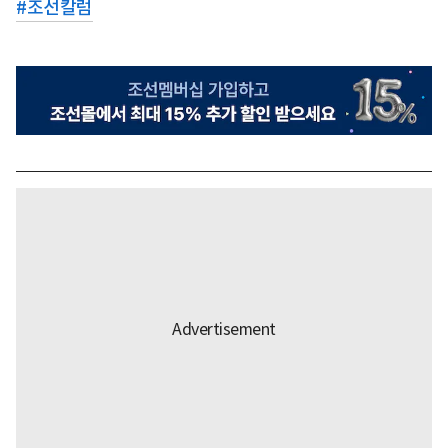
#
조선칼럼