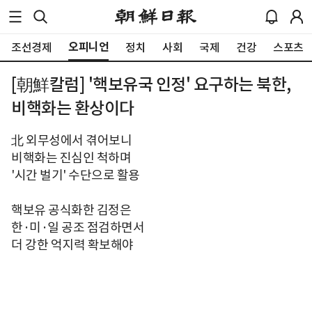
오피니언
조선경제
정치
사회
국제
건강
스포츠
[朝鮮칼럼] '핵보유국 인정' 요구하는 북한,
비핵화는 환상이다
北 외무성에서 겪어보니
비핵화는 진심인 척하며
'시간 벌기' 수단으로 활용
핵보유 공식화한 김정은
한·미·일 공조 점검하면서
더 강한 억지력 확보해야