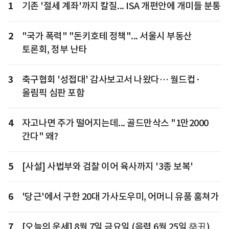
1
기존 '절세 계좌'까지 칼질... ISA 개편안에 개미들 분통
2
"국가 폭력" "돈키호테 정책"... 서울시 부동산
토론회, 정부 난타
3
축구협회 '성접대' 감사보고서 나왔다… 월드컵·
올림픽 심판 포함
4
자고나면 주가 떨어지는데... 골드만삭스 "1만2000
간다" 왜?
5
[사설] 사법부와 검찰 이어 육사까지 '3종 보복'
6
'당근'에서 구한 20대 가사도우미, 어머니 유품 훔쳐가
7
[오늘의 운세] 8월 7일 금요일 (음력 6월 25일 癸丑)