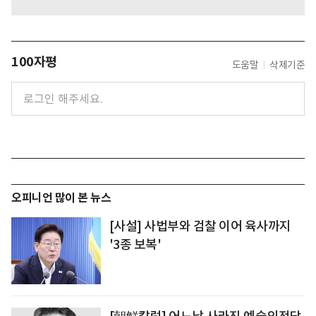
100자평
도움말
삭제기준
오피니언 많이 본 뉴스
[사설] 사법부와 검찰 이어 육사까지
'3종 보복'