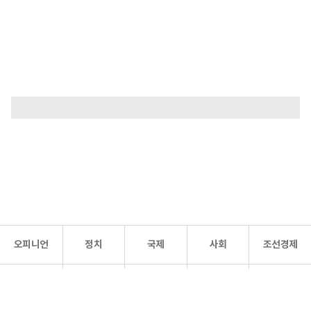
오피니언
정치
국제
사회
조선경제
문화·
조선
스포츠
건강
조선몰
연예
리더스