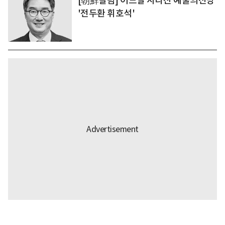
[朝鮮칼럼] 어느날 사라진 예술의전당
'전두환 휘호석'