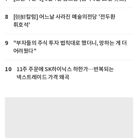
8
[朝鮮칼럼] 어느날 사라진 예술의전당 '전두환
휘호석'
9
"부자들의 주식 투자 법칙대로 했더니, 망하는 게 더
어려웠다"
10
11주 주문에 SK하이닉스 하한가…반복되는
넥스트레이드 가격 왜곡