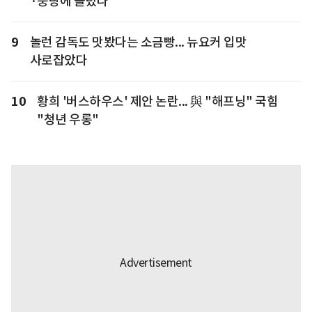
·중랑에 몰렸다
9
놀런 감독도 맛봤다는 소금빵... 뉴요커 입맛
사로잡았다
10
황희 '버스하우스' 제안 논란... 與 "해프닝" 국힘
"청년 우롱"