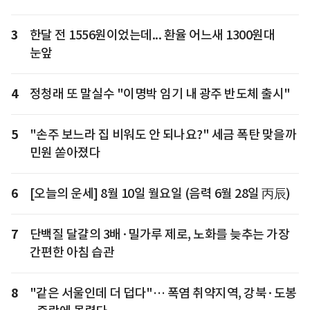
3
한달 전 1556원이었는데... 환율 어느새 1300원대
눈앞
4
정청래 또 말실수 "이명박 임기 내 광주 반도체 출시"
5
"손주 보느라 집 비워도 안 되나요?" 세금 폭탄 맞을까
민원 쏟아졌다
6
[오늘의 운세] 8월 10일 월요일 (음력 6월 28일 丙辰)
7
단백질 달걀의 3배·밀가루 제로, 노화를 늦추는 가장
간편한 아침 습관
8
"같은 서울인데 더 덥다"… 폭염 취약지역, 강북·도봉