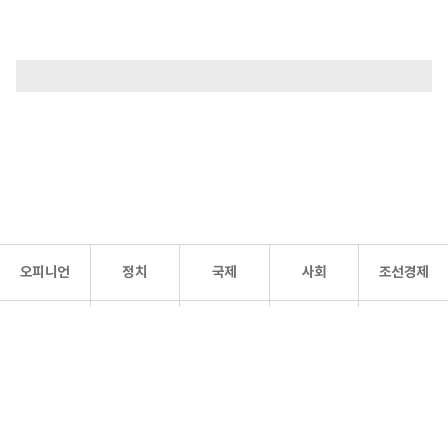
오피니언
정치
국제
사회
조선경제
문화·
조선
스포츠
건강
조선몰
연예
리더스
조선일보 공식 SNS