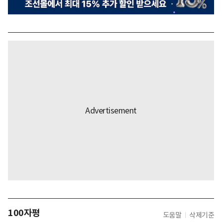
100자평
도움말
삭제기준