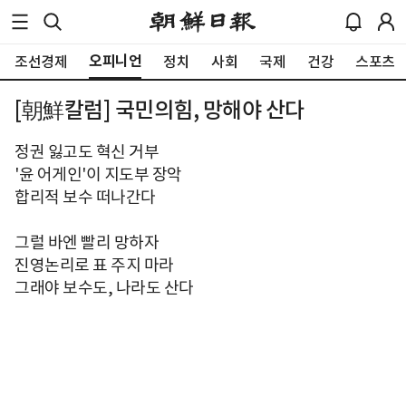
오피니언
조선경제
정치
사회
국제
건강
스포츠
[朝鮮칼럼] 국민의힘, 망해야 산다
정권 잃고도 혁신 거부
'윤 어게인'이 지도부 장악
합리적 보수 떠나간다
그럴 바엔 빨리 망하자
진영논리로 표 주지 마라
그래야 보수도, 나라도 산다