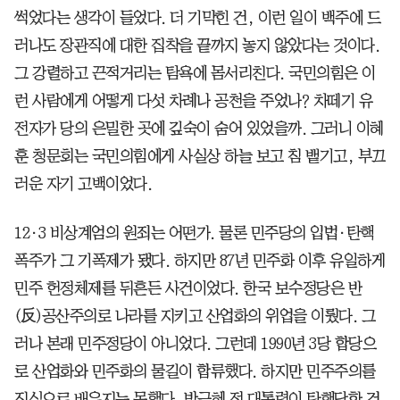
썩었다는 생각이 들었다. 더 기막힌 건, 이런 일이 백주에 드
러나도 장관직에 대한 집착을 끝까지 놓지 않았다는 것이다.
그 강렬하고 끈적거리는 탐욕에 몸서리친다. 국민의힘은 이
런 사람에게 어떻게 다섯 차례나 공천을 주었나? 차떼기 유
전자가 당의 은밀한 곳에 깊숙이 숨어 있었을까. 그러니 이혜
훈 청문회는 국민의힘에게 사실상 하늘 보고 침 뱉기고, 부끄
러운 자기 고백이었다.
12·3 비상계엄의 원죄는 어떤가. 물론 민주당의 입법·탄핵
폭주가 그 기폭제가 됐다. 하지만 87년 민주화 이후 유일하게
민주 헌정체제를 뒤흔든 사건이었다. 한국 보수정당은 반
(反)공산주의로 나라를 지키고 산업화의 위업을 이뤘다. 그
러나 본래 민주정당이 아니었다. 그런데 1990년 3당 합당으
로 산업화와 민주화의 물길이 합류했다. 하지만 민주주의를
진심으로 배우지는 못했다. 박근혜 전 대통령이 탄핵당한 건