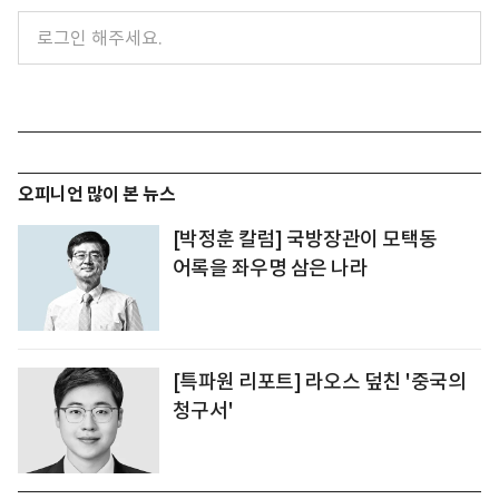
오피니언 많이 본 뉴스
[박정훈 칼럼] 국방장관이 모택동
어록을 좌우명 삼은 나라
[특파원 리포트] 라오스 덮친 '중국의
청구서'