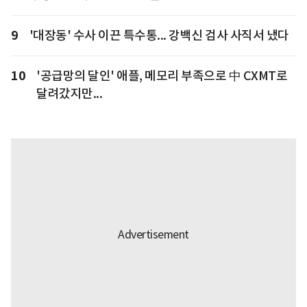
9
'대장동' 수사 이끈 특수통... 강백신 검사 사직서 냈다
10
'공급망의 달인' 애플, 메모리 부족으로 中 CXMT로
달려갔지만...