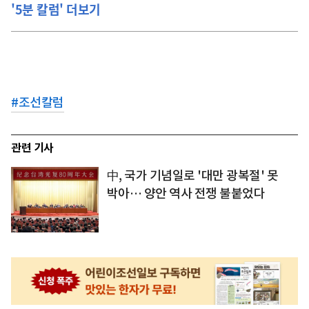
'5분 칼럼' 더보기
#
조선칼럼
관련 기사
中, 국가 기념일로 '대만 광복절' 못
박아… 양안 역사 전쟁 불붙었다