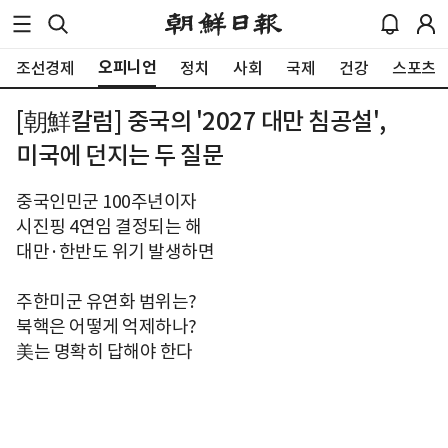
오피니언
조선경제
정치
사회
국제
건강
스포츠
[朝鮮칼럼] 중국의 '2027 대만 침공설',
미국에 던지는 두 질문
중국인민군 100주년이자
시진핑 4연임 결정되는 해
대만·한반도 위기 발생하면
주한미군 유연화 범위는?
북핵은 어떻게 억제하나?
美는 명확히 답해야 한다