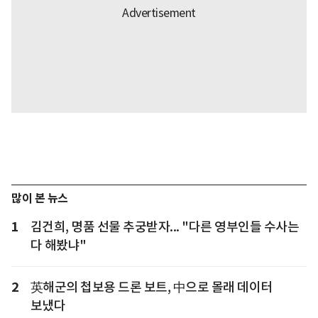
많이 본 뉴스
1
김건희, 명품 선물 추궁받자... "다른 영부인들 수사는
다 해봤냐"
2
英해군의 첩보용 드론 보트, 中으로 몰래 데이터
보냈다