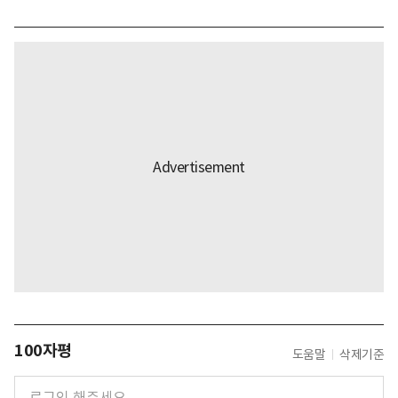
100자평
도움말
삭제기준