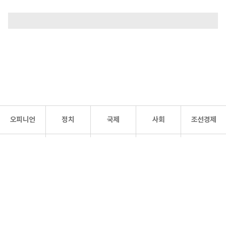
오피니언
정치
국제
사회
조선경제
문화·
조선
스포츠
건강
조선몰
연예
리더스
조선일보 공식 SNS