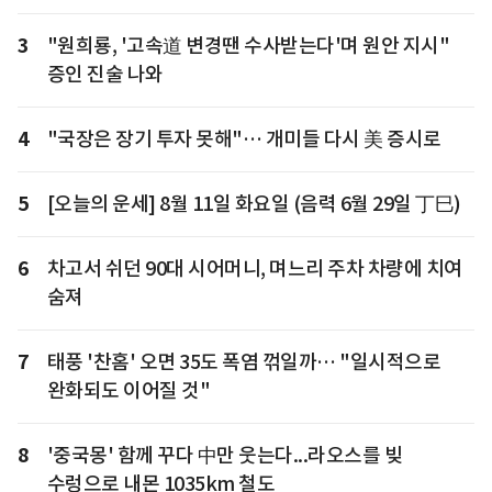
3
"원희룡, '고속道 변경땐 수사받는다'며 원안 지시"
증인 진술 나와
4
"국장은 장기 투자 못해"… 개미들 다시 美 증시로
5
[오늘의 운세] 8월 11일 화요일 (음력 6월 29일 丁巳)
6
차고서 쉬던 90대 시어머니, 며느리 주차 차량에 치여
숨져
7
태풍 '찬홈' 오면 35도 폭염 꺾일까… "일시적으로
완화되도 이어질 것"
8
'중국몽' 함께 꾸다 中만 웃는다...라오스를 빚
수렁으로 내몬 1035km 철도