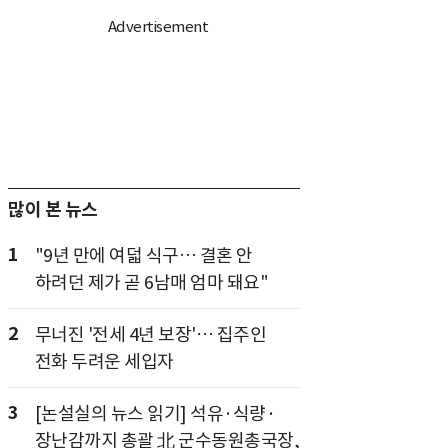
많이 본 뉴스
1
"9년 만에 여덟 식구… 결혼 안
하려던 제가 곧 6남매 엄마 돼요"
2
무너진 '전세 4년 보장'… 집주인
전화 두려운 세입자
3
[논설실의 뉴스 읽기] 석유·식량·
장난감까지 총괄 北 군수동원총국장,