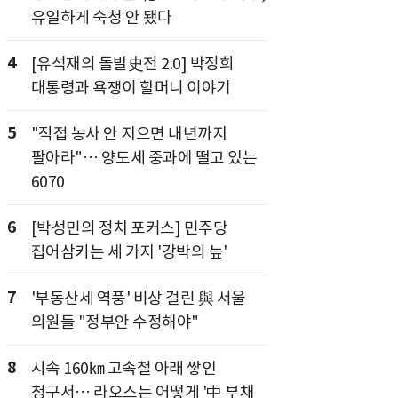
유일하게 숙청 안 됐다
4
[유석재의 돌발史전 2.0] 박정희
대통령과 욕쟁이 할머니 이야기
5
"직접 농사 안 지으면 내년까지
팔아라"… 양도세 중과에 떨고 있는
6070
6
[박성민의 정치 포커스] 민주당
집어삼키는 세 가지 '강박의 늪'
7
'부동산세 역풍' 비상 걸린 與 서울
의원들 "정부안 수정해야"
8
시속 160㎞ 고속철 아래 쌓인
청구서… 라오스는 어떻게 '中 부채