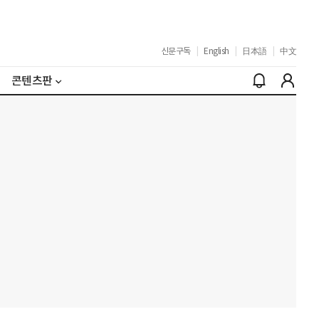
신문구독
|
English
|
日本語
|
中文
콘텐츠판