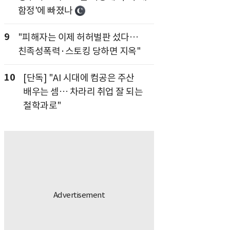
함정'에 빠졌나
9
"피해자는 이제 허허벌판 섰다…
친족성폭력·스토킹 당하면 지옥"
10
[단독] "AI 시대에 컴공은 주산
배우는 셈… 차라리 취업 잘 되는
철학과로"