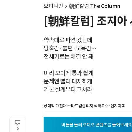
오피니언
朝鮮칼럼 The Column
[朝鮮칼럼] 조지아 
약속대로 파견 갔는데
당혹감·불편·모욕감…
전세기로는 해결 안 돼
미리 보이게 통과 쉽게
문제엔 빨리 대처하게
기본 설계부터 고쳐라
장대익 가천대 스타트업칼리지 석좌교수·인지과학
0