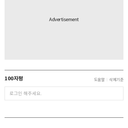
100자평
도움말
삭제기준