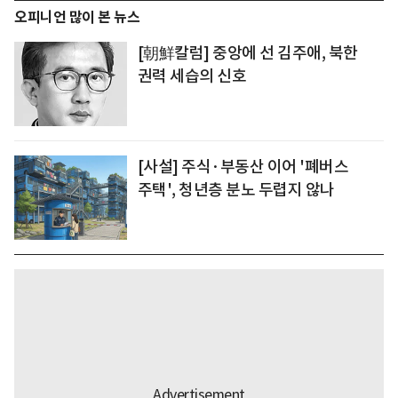
오피니언 많이 본 뉴스
[朝鮮칼럼] 중앙에 선 김주애, 북한
권력 세습의 신호
[사설] 주식·부동산 이어 '폐버스
주택', 청년층 분노 두렵지 않나