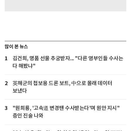
많이 본 뉴스
1
김건희, 명품 선물 추궁받자... "다른 영부인들 수사는
다 해봤냐"
2
英해군의 첩보용 드론 보트, 中으로 몰래 데이터
보냈다
3
"원희룡, '고속道 변경땐 수사받는다'며 원안 지시"
증인 진술 나와