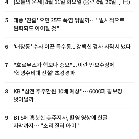
4
[오늘의 운세] 8월 11일 화요일 (음력 6월 29일 丁巳)
5
태풍 '찬홈' 오면 35도 폭염 꺾일까… "일시적으로
완화되도 이어질 것"
6
'대장동' 수사 이끈 특수통... 강백신 검사 사직서 냈다
7
"호르무즈가 핵보다 중요"... 이란 안보수장에
'혁명수비대 전설' 초강경파
8
KB "삼전 주주환원 10배 예상"… 6000피 횡보장
벗어날까
9
BTS에 흥분한 美주지사, 환영 영상에 한글
자막까지… "소리 질러 아미"