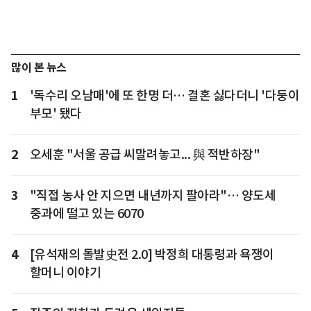
많이 본 뉴스
1
'독수리 오남매'에 또 한명 더… 결혼 싫다더니 '다둥이
부모' 됐다
2
오세훈 "서울 공급 씨말려놓고... 與 적반하장"
3
"직접 농사 안 지으면 내년까지 팔아라"… 양도세
중과에 떨고 있는 6070
4
[유석재의 돌발史전 2.0] 박정희 대통령과 욕쟁이
할머니 이야기