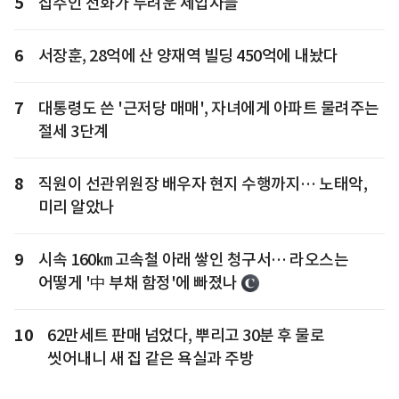
5
집주인 전화가 두려운 세입자들
6
서장훈, 28억에 산 양재역 빌딩 450억에 내놨다
7
대통령도 쓴 '근저당 매매', 자녀에게 아파트 물려주는
절세 3단계
8
직원이 선관위원장 배우자 현지 수행까지… 노태악,
미리 알았나
9
시속 160㎞ 고속철 아래 쌓인 청구서… 라오스는
어떻게 '中 부채 함정'에 빠졌나
10
62만세트 판매 넘었다, 뿌리고 30분 후 물로
씻어내니 새 집 같은 욕실과 주방