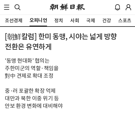
오피니언
조선경제
정치
사회
국제
건강
스포츠
[朝鮮칼럼] 한미 동맹, 시야는 넓게 방향
전환은 유연하게
'동맹 현대화' 협의는
주한미군의 역할·책임을
對中 견제로 확대 조정
중·러 포괄한 확장 억제
대만과 북한 이중 위기 등
안보 환경 변화에 대비해야