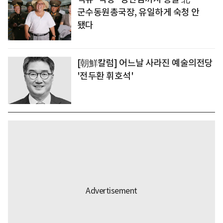
군수동원총국장, 유일하게 숙청 안
됐다
[朝鮮칼럼] 어느날 사라진 예술의전당
'전두환 휘호석'