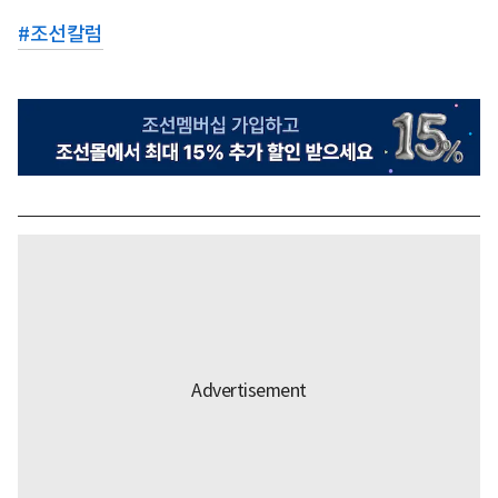
#
조선칼럼