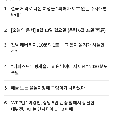
1
결국 거리로 나온 여성들 "피해자 보호 없는 수사개편
반대"
2
[오늘의 운세] 8월 10일 월요일 (음력 6월 28일 丙辰)
3
전닉 레버리지, 10분의 1로… 그 돈이 옮겨가 사들인
건?
4
"더퍼스트무빙캐슬에 의원님이나 사세요" 2030 분노
폭발
5
애들 노는 물놀이장에 구렁이가 나타났다
6
'AT 7번 ' 이강인, 상암 5만 관중 앞에서 강렬한
데뷔전...AT는 맨시티에 1대3 패배