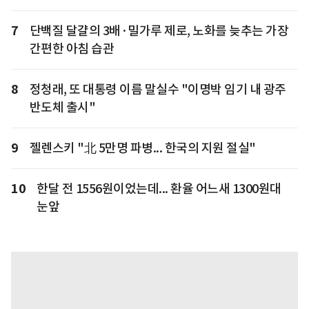
7
단백질 달걀의 3배·밀가루 제로, 노화를 늦추는 가장
간편한 아침 습관
8
정청래, 또 대통령 이름 말실수 "이명박 임기 내 광주
반도체 출시"
9
젤렌스키 "北 5만명 파병... 한국의 지원 절실"
10
한달 전 1556원이었는데... 환율 어느새 1300원대
눈앞