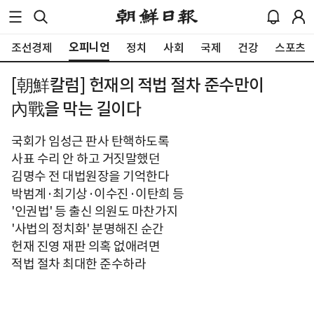
오피니언
조선경제
정치
사회
국제
건강
스포츠
[朝鮮칼럼] 헌재의 적법 절차 준수만이
內戰을 막는 길이다
국회가 임성근 판사 탄핵하도록
사표 수리 안 하고 거짓말했던
김명수 전 대법원장을 기억한다
박범계·최기상·이수진·이탄희 등
'인권법' 등 출신 의원도 마찬가지
'사법의 정치화' 분명해진 순간
헌재 진영 재판 의혹 없애려면
적법 절차 최대한 준수하라