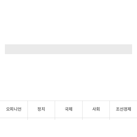
오피니언
정치
국제
사회
조선경제
문화·
조선
스포츠
건강
조선몰
연예
리더스