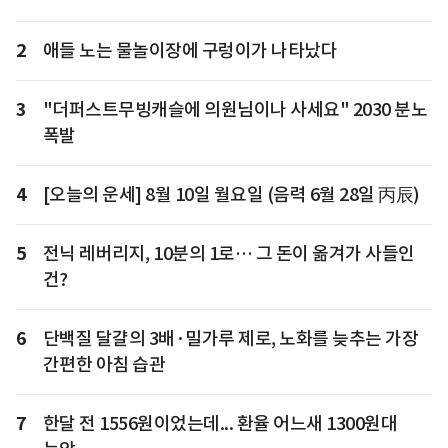
2
애들 노는 물놀이장에 구렁이가 나타났다
3
"더퍼스트무빙캐슬에 의원님이나 사세요" 2030 분노
폭발
4
[오늘의 운세] 8월 10일 월요일 (음력 6월 28일 丙辰)
5
전닉 레버리지, 10분의 1로… 그 돈이 옮겨가 사들인
건?
6
단백질 달걀의 3배·밀가루 제로, 노화를 늦추는 가장
간편한 아침 습관
7
한달 전 1556원이었는데... 환율 어느새 1300원대