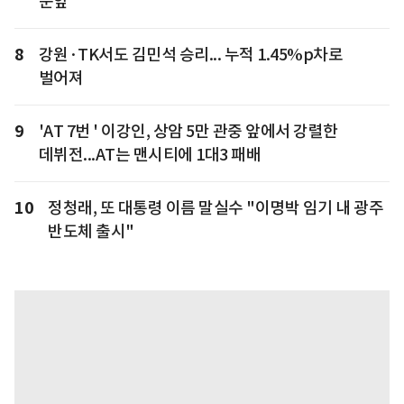
눈앞
8
강원·TK서도 김민석 승리... 누적 1.45%p차로
벌어져
9
'AT 7번 ' 이강인, 상암 5만 관중 앞에서 강렬한
데뷔전...AT는 맨시티에 1대3 패배
10
정청래, 또 대통령 이름 말실수 "이명박 임기 내 광주
반도체 출시"