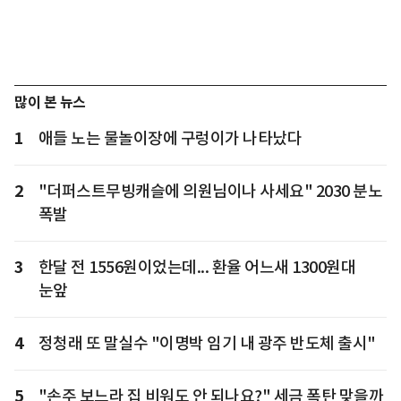
많이 본 뉴스
1
애들 노는 물놀이장에 구렁이가 나타났다
2
"더퍼스트무빙캐슬에 의원님이나 사세요" 2030 분노
폭발
3
한달 전 1556원이었는데... 환율 어느새 1300원대
눈앞
4
정청래 또 말실수 "이명박 임기 내 광주 반도체 출시"
5
"손주 보느라 집 비워도 안 되나요?" 세금 폭탄 맞을까