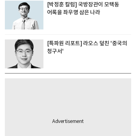
[박정훈 칼럼] 국방장관이 모택동
어록을 좌우명 삼은 나라
[특파원 리포트] 라오스 덮친 '중국의
청구서'