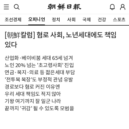
오피니언
조선경제
정치
사회
국제
건강
스포츠
[朝鮮칼럼] 혐로 사회, 노년세대에도 책임
있다
산업화·베이비붐 세대 65세 넘겨
노인 20% 넘는 '초고령사회' 진입
연금·복지·의료 등 젊은세대 부담
'전투복 복장'도 부정적 관념 유발
경로보다 혐로 커진 이유엔
우리 세대 책임도 적지 않아
기왕 여기까지 잘 일군 나라
끝까지 '귀감' 될 수 있도록 모범을