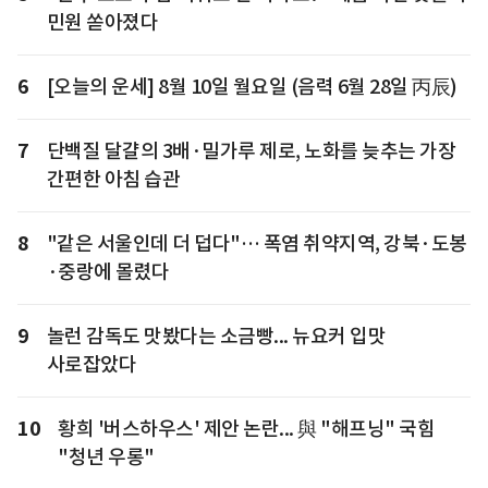
민원 쏟아졌다
6
[오늘의 운세] 8월 10일 월요일 (음력 6월 28일 丙辰)
7
단백질 달걀의 3배·밀가루 제로, 노화를 늦추는 가장
간편한 아침 습관
8
"같은 서울인데 더 덥다"… 폭염 취약지역, 강북·도봉
·중랑에 몰렸다
9
놀런 감독도 맛봤다는 소금빵... 뉴요커 입맛
사로잡았다
10
황희 '버스하우스' 제안 논란... 與 "해프닝" 국힘
"청년 우롱"