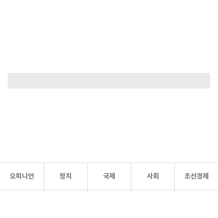
오피니언
정치
국제
사회
조선경제
문화·
조선
스포츠
건강
조선몰
연예
리더스