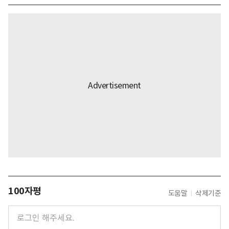
100자평
도움말
삭제기준