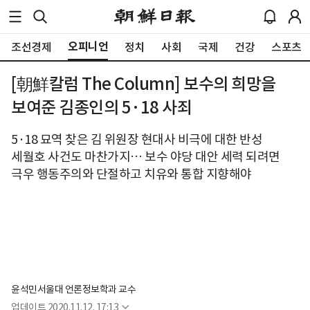
오피니언
조선경제
정치
사회
국제
건강
스포츠
[朝鮮칼럼 The Column] 보수의 희망을
보여준 김종인의 5·18 사죄
5·18 묘역 찾은 김 위원장 현대사 비극에 대한 반성
세월호 사건도 마찬가지… 보수 야당 대안 세력 되려면
극우 행동주의와 단절하고 치유와 통합 지향해야
윤석민
서울대 언론정보학과 교수
업데이트
2020.11.12. 17:13