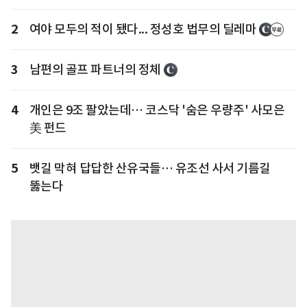
2
여야 모두의 적이 됐다... 정성호 법무의 딜레마
3
남편의 골프 파트너의 정체
4
개인은 9조 팔았는데… 코스닥 '숨은 우량주' 사모은
美 펀드
5
뱃길 막혀 답답한 산유국들… 유조선 사서 기름길
뚫는다