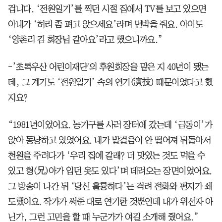
겁니다. ‘전원일기’를 찍던 시절 집에서 TV를 보고 있으면
아내가 ‘허리 좀 펴고 앉으세요’라며 면박을 줘요. 아이도
‘양촌리 김 회장님 같아요’라고 했으니까요.”
-’초록우산 어린이재단'의 후원회장을 맡은 지 40년이 됐는
데, 그 계기도 ‘전원일기’ 속의 연기(演技) 때문이었다고 했
지요?
“1981년이었어요. 농기구를 사러 장터에 갔는데 ‘금동이’가
앉아 동냥하고 있었어요. 내가 발걸음이 안 떨어져 뒤돌아서
천원을 주려다가 ‘우리 집에 갈래? 더 맛있는 것도 먹을 수
있고 형(兄)아가 입던 옷도 있다’며 데려오는 장면이었어요.
그 방송이 나간 뒤 ‘당신 훌륭하다’는 격려 전화와 편지가 쇄
도했어요. 작가가 써준 대로 연기한 것뿐인데 내가 위선자 아
닌가, 그런 고민을 할 때 누군가가 여길 소개해 줬어요.”