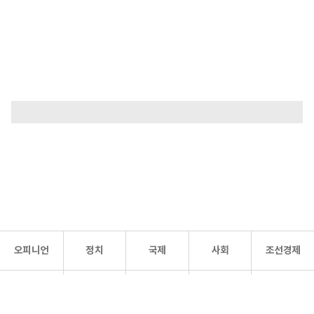
오피니언
정치
국제
사회
조선경제
문화·
조선
스포츠
건강
조선몰
연예
리더스