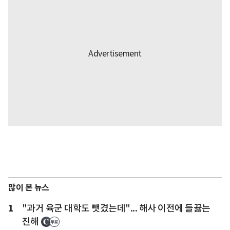
많이 본 뉴스
1
"과거 육군 대학도 뺏겼는데"... 해사 이전에 들끓는
진해