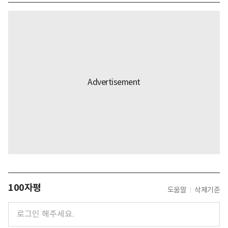
100자평
도움말
삭제기준