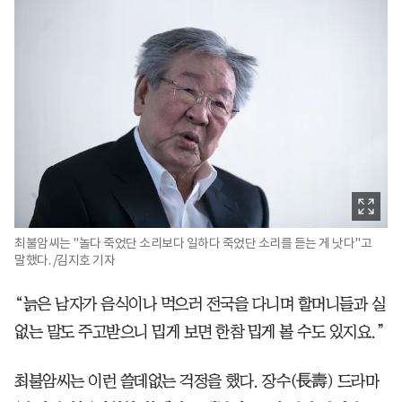
최불암씨는 "놀다 죽었단 소리보다 일하다 죽었단 소리를 듣는 게 낫다"고
말했다. /김지호 기자
“늙은 남자가 음식이나 먹으러 전국을 다니며 할머니들과 실
없는 말도 주고받으니 밉게 보면 한참 밉게 볼 수도 있지요.”
최불암씨는 이런 쓸데없는 걱정을 했다. 장수(長壽) 드라마