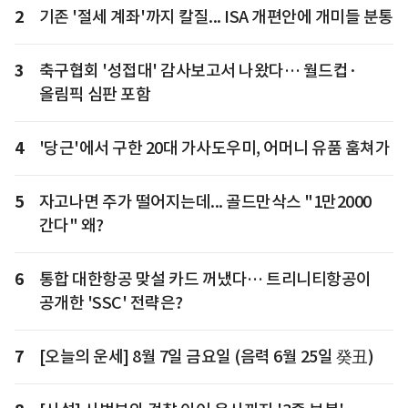
2
기존 '절세 계좌'까지 칼질... ISA 개편안에 개미들 분통
3
축구협회 '성접대' 감사보고서 나왔다… 월드컵·
올림픽 심판 포함
4
'당근'에서 구한 20대 가사도우미, 어머니 유품 훔쳐가
5
자고나면 주가 떨어지는데... 골드만삭스 "1만2000
간다" 왜?
6
통합 대한항공 맞설 카드 꺼냈다… 트리니티항공이
공개한 'SSC' 전략은?
7
[오늘의 운세] 8월 7일 금요일 (음력 6월 25일 癸丑)