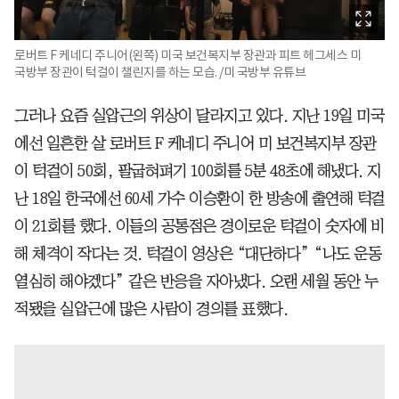
로버트 F 케네디 주니어(왼쪽) 미국 보건복지부 장관과 피트 헤그세스 미
국방부 장관이 턱걸이 챌린지를 하는 모습. /미 국방부 유튜브
그러나 요즘 실압근의 위상이 달라지고 있다. 지난 19일 미국
에선 일흔한 살 로버트 F 케네디 주니어 미 보건복지부 장관
이 턱걸이 50회, 팔굽혀펴기 100회를 5분 48초에 해냈다. 지
난 18일 한국에선 60세 가수 이승환이 한 방송에 출연해 턱걸
이 21회를 했다. 이들의 공통점은 경이로운 턱걸이 숫자에 비
해 체격이 작다는 것. 턱걸이 영상은 “대단하다” “나도 운동
열심히 해야겠다” 같은 반응을 자아냈다. 오랜 세월 동안 누
적됐을 실압근에 많은 사람이 경의를 표했다.