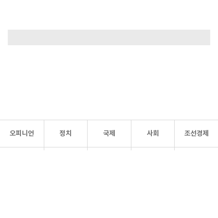
오피니언
정치
국제
사회
조선경제
문화·
조선
스포츠
건강
조선몰
연예
리더스
조선일보 공식 SNS