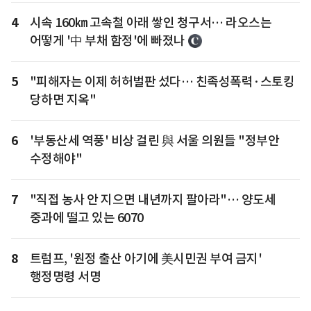
4
시속 160㎞ 고속철 아래 쌓인 청구서… 라오스는
어떻게 '中 부채 함정'에 빠졌나
5
"피해자는 이제 허허벌판 섰다… 친족성폭력·스토킹
당하면 지옥"
6
'부동산세 역풍' 비상 걸린 與 서울 의원들 "정부안
수정해야"
7
"직접 농사 안 지으면 내년까지 팔아라"… 양도세
중과에 떨고 있는 6070
8
트럼프, '원정 출산 아기에 美시민권 부여 금지'
행정명령 서명