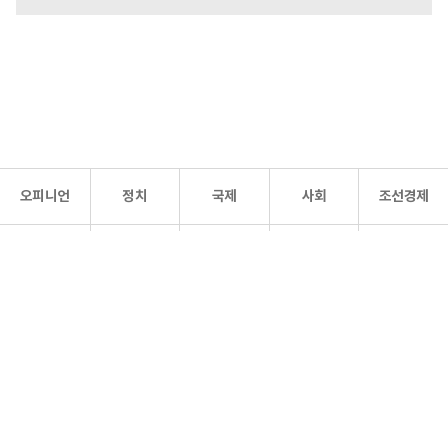
오피니언
정치
국제
사회
조선경제
문화·
조선
스포츠
건강
조선몰
연예
리더스
조선일보 공식 SNS
개인정보처리방침
사이트맵
Copyright 조선일보 All rights reserved. 무단 전재 및 재배포 금지.