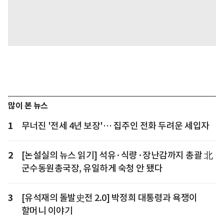
많이 본 뉴스
1
무너진 '전세 4년 보장'… 집주인 전화 두려운 세입자
2
[논설실의 뉴스 읽기] 석유·식량·장난감까지 총괄 北
군수동원총국장, 유일하게 숙청 안 됐다
3
[유석재의 돌발史전 2.0] 박정희 대통령과 욕쟁이
할머니 이야기