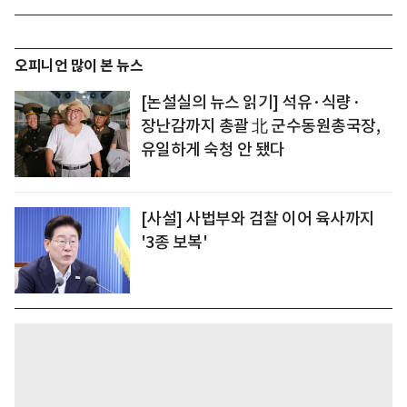
오피니언 많이 본 뉴스
[논설실의 뉴스 읽기] 석유·식량·
장난감까지 총괄 北 군수동원총국장,
유일하게 숙청 안 됐다
[사설] 사법부와 검찰 이어 육사까지
'3종 보복'