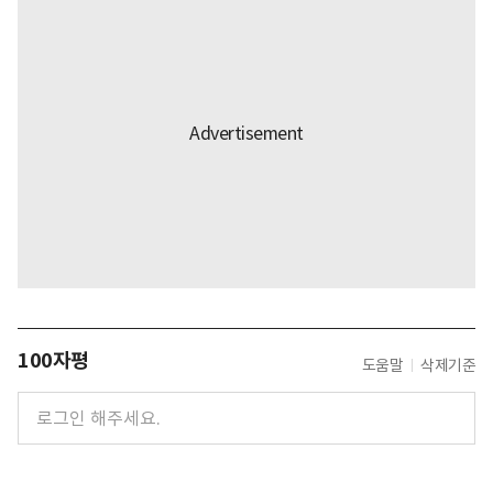
100자평
도움말
삭제기준