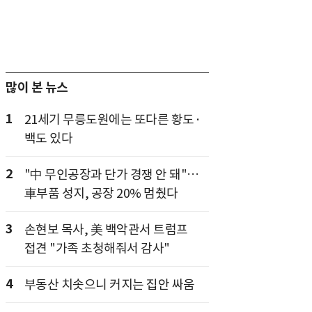
많이 본 뉴스
1
21세기 무릉도원에는 또다른 황도·
백도 있다
2
"中 무인공장과 단가 경쟁 안 돼"…
車부품 성지, 공장 20% 멈췄다
3
손현보 목사, 美 백악관서 트럼프
접견 "가족 초청해줘서 감사"
4
부동산 치솟으니 커지는 집안 싸움