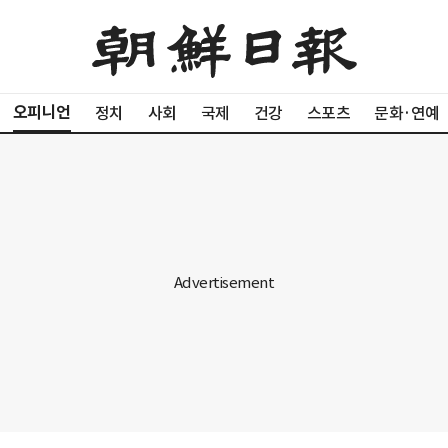
오피니언
정치
사회
국제
건강
스포츠
문화·연예