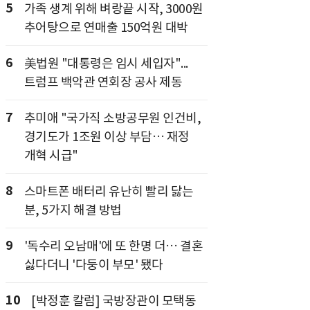
5
가족 생계 위해 벼랑끝 시작, 3000원
추어탕으로 연매출 150억원 대박
6
美법원 "대통령은 임시 세입자"...
트럼프 백악관 연회장 공사 제동
7
추미애 "국가직 소방공무원 인건비,
경기도가 1조원 이상 부담… 재정
개혁 시급"
8
스마트폰 배터리 유난히 빨리 닳는
분, 5가지 해결 방법
9
'독수리 오남매'에 또 한명 더… 결혼
싫다더니 '다둥이 부모' 됐다
10
[박정훈 칼럼] 국방장관이 모택동