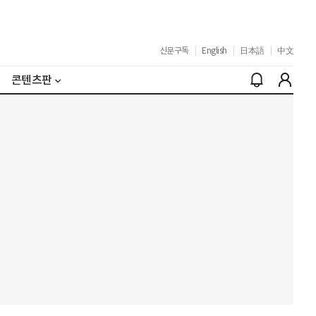
신문구독
|
English
|
日本語
|
中文
콘텐츠판