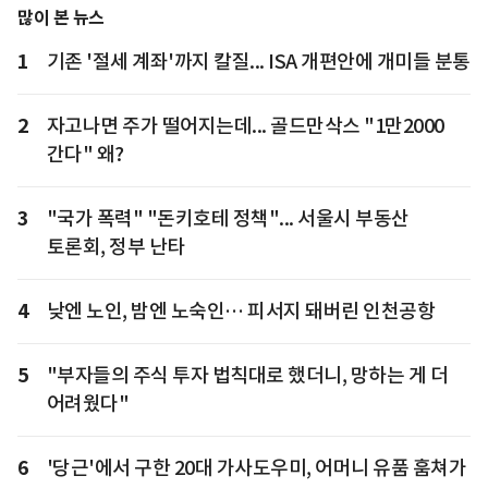
많이 본 뉴스
1
기존 '절세 계좌'까지 칼질... ISA 개편안에 개미들 분통
2
자고나면 주가 떨어지는데... 골드만삭스 "1만2000
간다" 왜?
3
"국가 폭력" "돈키호테 정책"... 서울시 부동산
토론회, 정부 난타
4
낮엔 노인, 밤엔 노숙인… 피서지 돼버린 인천공항
5
"부자들의 주식 투자 법칙대로 했더니, 망하는 게 더
어려웠다"
6
'당근'에서 구한 20대 가사도우미, 어머니 유품 훔쳐가