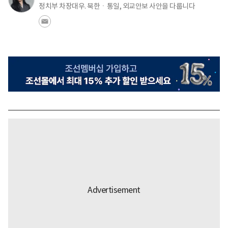
정치부 차장대우. 북한ㆍ통일, 외교안보 사안을 다룹니다