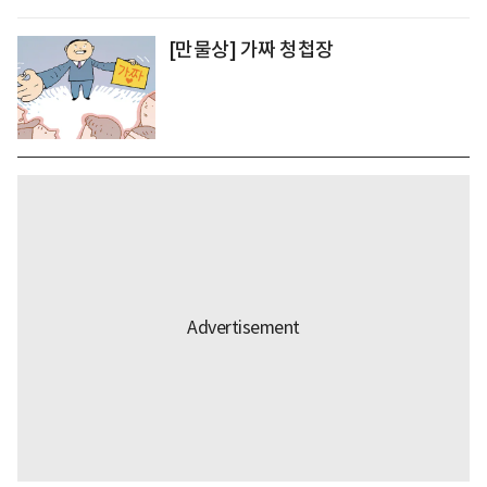
[만물상] 가짜 청첩장