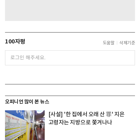
100자평
도움말
삭제기준
오피니언 많이 본 뉴스
[사설] '한 집에서 오래 산 罪' 지은
고령자는 지방으로 쫓겨나나