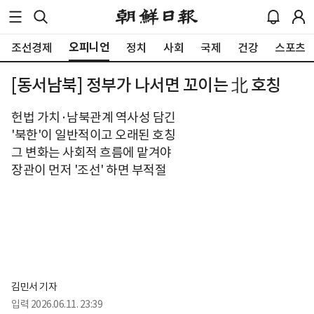
오피니언
조선경제
정치
사회
국제
건강
스포츠
[동서남북] 정부가 나서면 꼬이는 北 호칭
헌법 가치·남북관계 역사성 담긴
'북한'이 일반적이고 오래된 호칭
그 변화는 사회적 흐름에 맡겨야
장관이 먼저 '조선' 하면 부적절
김민서 기자
입력
2026.06.11. 23:39