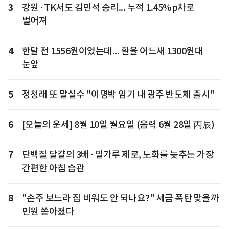
3
강원·TK서도 김민석 승리... 누적 1.45%p차로
벌어져
4
한달 전 1556원이었는데... 환율 어느새 1300원대
눈앞
5
정청래 또 말실수 "이명박 임기 내 광주 반도체 출시"
6
[오늘의 운세] 8월 10일 월요일 (음력 6월 28일 丙辰)
7
단백질 달걀의 3배·밀가루 제로, 노화를 늦추는 가장
간편한 아침 습관
8
"손주 보느라 집 비워도 안 되나요?" 세금 폭탄 맞을까
민원 쏟아졌다