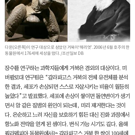
다윈(오른쪽)이 연구 대상으로 삼았던 거북이‘해리엇’. 2006년 6월 호주의 한
동물원에서 176세에 세상을 떴다. /조선일보 DB
장수를 연구하는 과학자들에게 거북은 경외의 대상이다. 미
버팔로대 연구팀은 “갈라파고스 거북의 전체 유전체를 분석
한 결과, 세포가 손상되면 스스로 자살시키는 비율이 월등히
높았다”고 발표했다. 세포에 손상이 쌓이면 돌연변이가 생기
면서 암 같은 질병의 원인이 되는데, 미리 제거한다는 것이
다. 온순하고 느려 자신을 보호하기 힘든 대신 진화 과정에서
항노화 전략을 얻게 된 셈이다. 번식 가능 시기도 길다. 올해
필라델피아 동물원에서는 갈라파고스 거북 한 쌍이 100세에