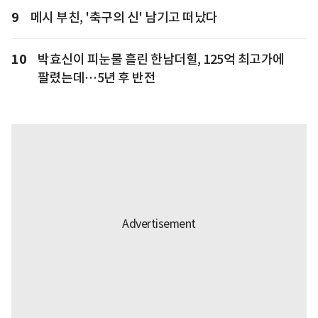
9
메시 부친, '축구의 신' 남기고 떠났다
10
박효신이 피눈물 흘린 한남더힐, 125억 최고가에
팔렸는데…5년 후 반전