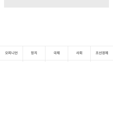
오피니언
정치
국제
사회
조선경제
문화·
조선
스포츠
건강
조선몰
연예
리더스
조선일보 공식 SNS
개인정보처리방침
사이트맵