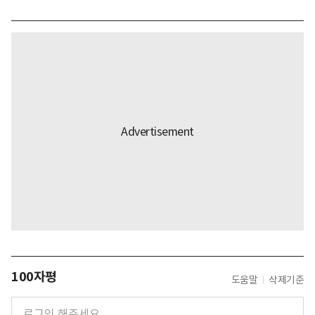
100자평
도움말
삭제기준