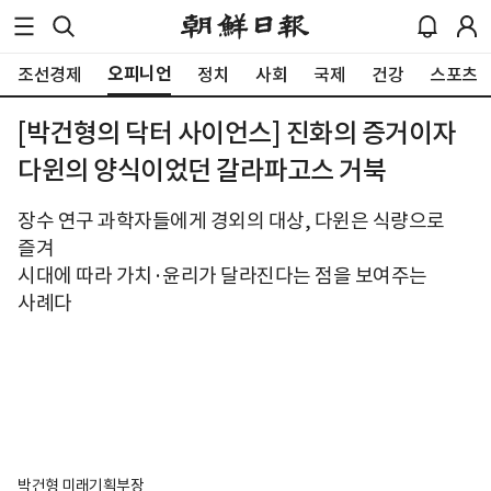
오피니언
조선경제
정치
사회
국제
건강
스포츠
[박건형의 닥터 사이언스] 진화의 증거이자
다윈의 양식이었던 갈라파고스 거북
장수 연구 과학자들에게 경외의 대상, 다윈은 식량으로
즐겨
시대에 따라 가치·윤리가 달라진다는 점을 보여주는
사례다
박건형 미래기획부장