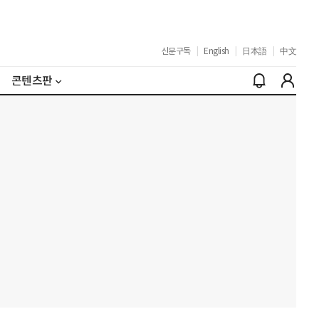
신문구독
|
English
|
日本語
|
中文
콘텐츠판