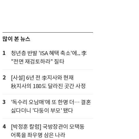
많이 본 뉴스
1
청년층 반발 'ISA 혜택 축소'에... 李
"전면 재검토하라" 질타
2
[사설] 6년 전 李지사와 현재
秋지사의 180도 달라진 곳간 사정
3
'독수리 오남매'에 또 한명 더… 결혼
싫다더니 '다둥이 부모' 됐다
4
[박정훈 칼럼] 국방장관이 모택동
어록을 좌우명 삼은 나라