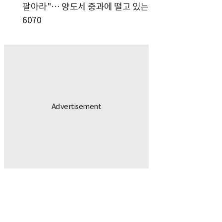
팔아라"… 양도세 중과에 떨고 있는
6070