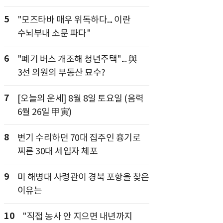
5
"모즈타바 매우 위독하다... 이란
수뇌부내 소문 파다"
6
"폐기 버스 개조해 청년주택"... 與
3선 의원의 부동산 묘수?
7
[오늘의 운세] 8월 8일 토요일 (음력
6월 26일 甲寅)
8
변기 수리하던 70대 집주인 흉기로
찌른 30대 세입자 체포
9
미 해병대 사령관이 경북 포항을 찾은
이유는
10
"직접 농사 안 지으면 내년까지