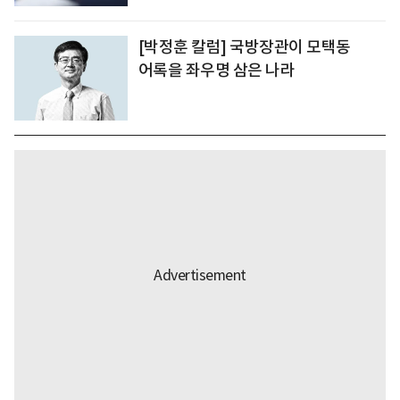
[박정훈 칼럼] 국방장관이 모택동
어록을 좌우명 삼은 나라