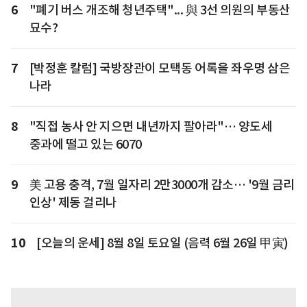
6
"폐기 버스 개조해 청년주택"... 與 3선 의원의 부동산
묘수?
7
[박정훈 칼럼] 국방장관이 모택동 어록을 좌우명 삼은
나라
8
"직접 농사 안 지으면 내년까지 팔아라"… 양도세
중과에 떨고 있는 6070
9
美 고용 충격, 7월 일자리 2만3000개 감소… '9월 금리
인상' 제동 걸리나
10
[오늘의 운세] 8월 8일 토요일 (음력 6월 26일 甲寅)