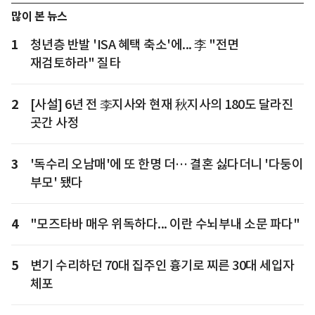
많이 본 뉴스
1
청년층 반발 'ISA 혜택 축소'에... 李 "전면
재검토하라" 질타
2
[사설] 6년 전 李지사와 현재 秋지사의 180도 달라진
곳간 사정
3
'독수리 오남매'에 또 한명 더… 결혼 싫다더니 '다둥이
부모' 됐다
4
"모즈타바 매우 위독하다... 이란 수뇌부내 소문 파다"
5
변기 수리하던 70대 집주인 흉기로 찌른 30대 세입자
체포