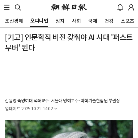
오피니언
조선경제
정치
사회
국제
건강
스포츠
[기고] 인문학적 비전 갖춰야 AI 시대 '퍼스트
무버' 된다
김윤영 숙명여대 석좌교수·서울대 명예교수·과학기술한림원 부원장
업데이트
2025.10.21. 14:02