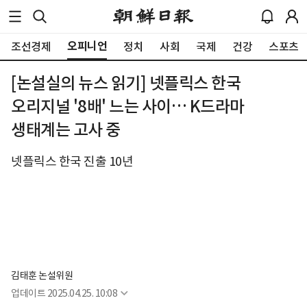
오피니언
조선경제
정치
사회
국제
건강
스포츠
[논설실의 뉴스 읽기] 넷플릭스 한국
오리지널 '8배' 느는 사이… K드라마
생태계는 고사 중
넷플릭스 한국 진출 10년
김태훈 논설위원
업데이트
2025.04.25. 10:08