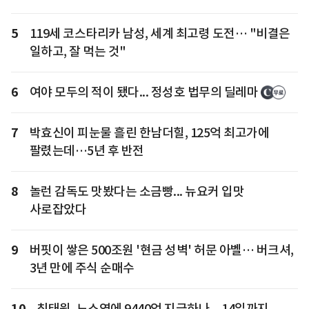
5
119세 코스타리카 남성, 세계 최고령 도전… "비결은
일하고, 잘 먹는 것"
6
여야 모두의 적이 됐다... 정성호 법무의 딜레마
7
박효신이 피눈물 흘린 한남더힐, 125억 최고가에
팔렸는데…5년 후 반전
8
놀런 감독도 맛봤다는 소금빵... 뉴요커 입맛
사로잡았다
9
버핏이 쌓은 500조원 '현금 성벽' 허문 아벨… 버크셔,
3년 만에 주식 순매수
10
최태원, 노소영에 9440억 지급하나... 14일까지