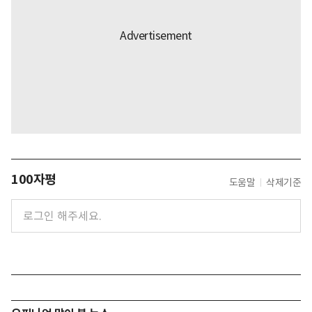
100자평
도움말
삭제기준