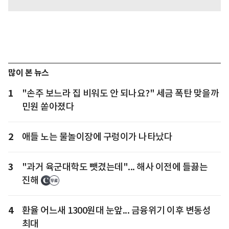
많이 본 뉴스
1
"손주 보느라 집 비워도 안 되나요?" 세금 폭탄 맞을까
민원 쏟아졌다
2
애들 노는 물놀이장에 구렁이가 나타났다
3
"과거 육군대학도 뺏겼는데"... 해사 이전에 들끓는
진해
4
환율 어느새 1300원대 눈앞... 금융위기 이후 변동성
최대