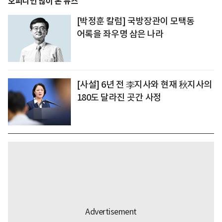
오피니언 많이 본 뉴스
[박정훈 칼럼] 국방장관이 모택동
어록을 좌우명 삼은 나라
[사설] 6년 전 李지사와 현재 秋지사의
180도 달라진 곳간 사정