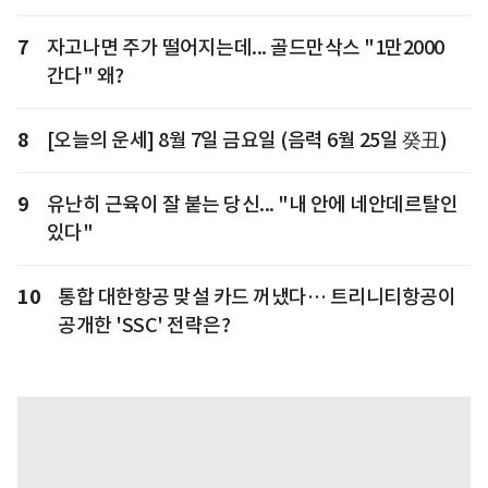
7
자고나면 주가 떨어지는데... 골드만삭스 "1만2000
간다" 왜?
8
[오늘의 운세] 8월 7일 금요일 (음력 6월 25일 癸丑)
9
유난히 근육이 잘 붙는 당신... "내 안에 네안데르탈인
있다"
10
통합 대한항공 맞설 카드 꺼냈다… 트리니티항공이
공개한 'SSC' 전략은?