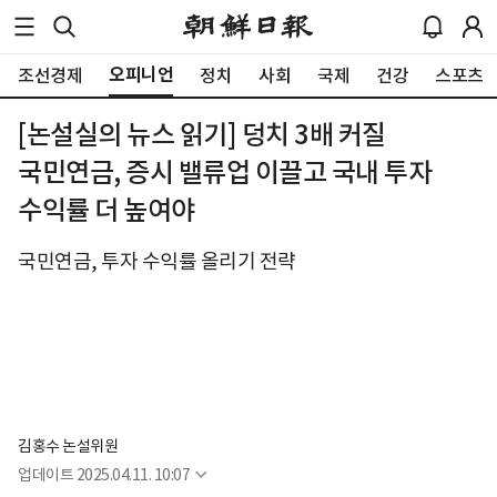
오피니언
조선경제
정치
사회
국제
건강
스포츠
[논설실의 뉴스 읽기] 덩치 3배 커질
국민연금, 증시 밸류업 이끌고 국내 투자
수익률 더 높여야
국민연금, 투자 수익률 올리기 전략
김홍수 논설위원
업데이트
2025.04.11. 10:07