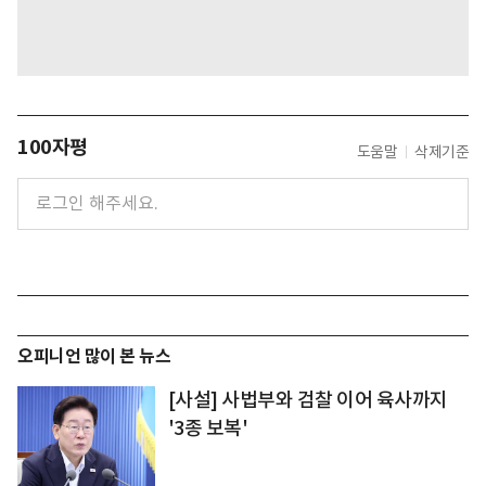
100자평
도움말
삭제기준
오피니언 많이 본 뉴스
[사설] 사법부와 검찰 이어 육사까지
'3종 보복'