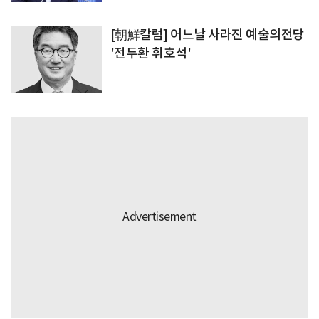
[朝鮮칼럼] 어느날 사라진 예술의전당
'전두환 휘호석'