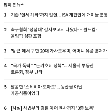
많이 본 뉴스
1
기존 '절세 계좌'까지 칼질... ISA 개편안에 개미들 분통
2
축구협회 '성접대' 감사보고서 나왔다… 월드컵·
올림픽 심판 포함
3
'당근'에서 구한 20대 가사도우미, 어머니 유품 훔쳐가
4
"국가 폭력" "돈키호테 정책"... 서울시 부동산
토론회, 정부 난타
5
달콤한 '스테비아 토마토'... 농산물 아닌
가공식품이었다
6
[사설] 사법부와 검찰 이어 육사까지 '3종 보복'