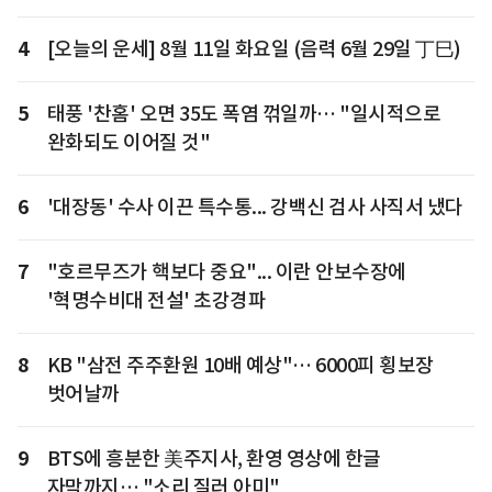
4
[오늘의 운세] 8월 11일 화요일 (음력 6월 29일 丁巳)
5
태풍 '찬홈' 오면 35도 폭염 꺾일까… "일시적으로
완화되도 이어질 것"
6
'대장동' 수사 이끈 특수통... 강백신 검사 사직서 냈다
7
"호르무즈가 핵보다 중요"... 이란 안보수장에
'혁명수비대 전설' 초강경파
8
KB "삼전 주주환원 10배 예상"… 6000피 횡보장
벗어날까
9
BTS에 흥분한 美주지사, 환영 영상에 한글
자막까지… "소리 질러 아미"