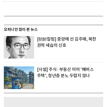
오피니언 많이 본 뉴스
[朝鮮칼럼] 중앙에 선 김주애, 북한
권력 세습의 신호
[사설] 주식·부동산 이어 '폐버스
주택', 청년층 분노 두렵지 않나