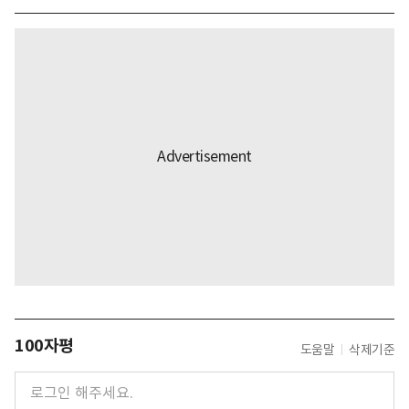
100자평
도움말
삭제기준