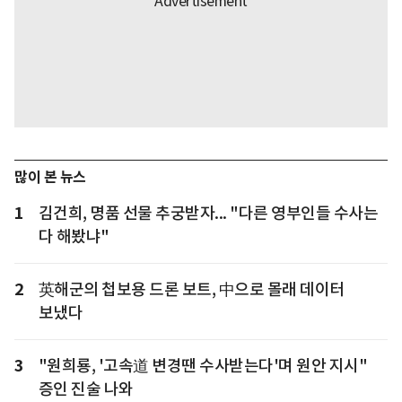
많이 본 뉴스
1
김건희, 명품 선물 추궁받자... "다른 영부인들 수사는
다 해봤냐"
2
英해군의 첩보용 드론 보트, 中으로 몰래 데이터
보냈다
3
"원희룡, '고속道 변경땐 수사받는다'며 원안 지시"
증인 진술 나와