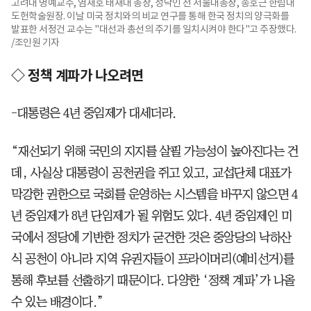
고려대 명예교수, 염재호 태재대 총장, 성낙인 전 서울대총장, 송호근 한림대
도헌학술원장. 이날 미국 정치와의 비교 연구를 통해 한국 정치의 양극화를
발표한 서정건 교수는 "대선과 총선의 주기를 일치시켜야 한다"고 주장했다.
/조인원 기자
◇ 정책 계파가 나오려면
-대통령은 4년 중임제가 대세더라.
“재선되기 위해 국민의 지지를 살필 가능성이 높아진다는 건
데, 사실상 대통령이 공천권을 쥐고 있고, 교섭단체 대표가
막강한 권한으로 국회를 운영하는 시스템을 바꾸지 않으면 4
년 중임제가 8년 단임제가 될 위험도 있다. 4년 중임제인 미
국에서 정당에 기반한 정치가 굳건한 것은 중앙당의 낙하산
식 공천이 아니라 지역 유권자들이 프라이머리(예비선거)를
통해 후보를 선출하기 때문이다. 다양한 ‘정책 계파’가 나올
수 있는 배경이다.”