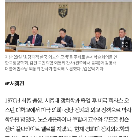
지난 28일 '초당파적 한국 외교의 모색'을 주제로 춘계학술회의를 연
한국정당학회. 김건 국민의힘 외통위 간사(왼쪽에서 둘째)와 김영배
더불어민주당 외통위 간사가 참석해 토론했다. /김윤덕 기자
☞서정건
1970년 서울 출생. 서울대 정치학과 졸업 후 미국 텍사스 오
스틴 대학교에서 미국 의회·정당 정치와 외교 정책으로 박사
학위를 받았다. 노스캐롤라이나 주립대 교수와 우드로 윌슨
센터 풀브라이트 펠로를 지냈고, 현재 경희대 정치외교학과