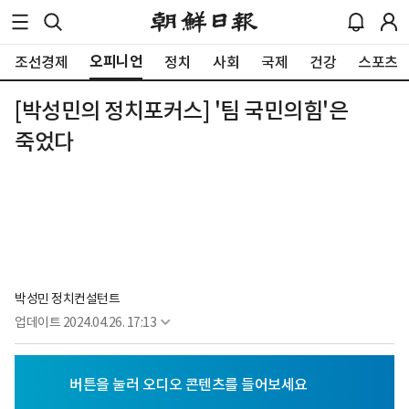
오피니언
조선경제
정치
사회
국제
건강
스포츠
[박성민의 정치포커스] '팀 국민의힘'은
죽었다
박성민 정치컨설턴트
업데이트
2024.04.26. 17:13