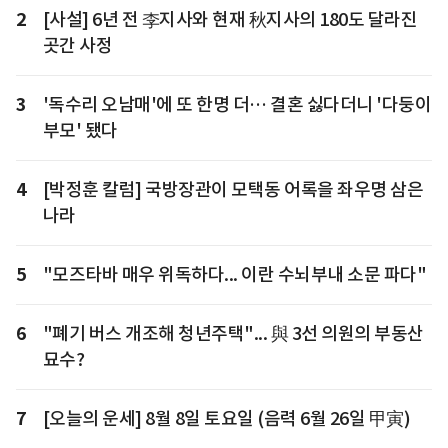
2
[사설] 6년 전 李지사와 현재 秋지사의 180도 달라진
곳간 사정
3
'독수리 오남매'에 또 한명 더… 결혼 싫다더니 '다둥이
부모' 됐다
4
[박정훈 칼럼] 국방장관이 모택동 어록을 좌우명 삼은
나라
5
"모즈타바 매우 위독하다... 이란 수뇌부내 소문 파다"
6
"폐기 버스 개조해 청년주택"... 與 3선 의원의 부동산
묘수?
7
[오늘의 운세] 8월 8일 토요일 (음력 6월 26일 甲寅)