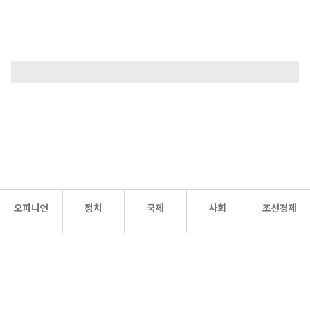
오피니언
정치
국제
사회
조선경제
문화·
조선
스포츠
건강
조선몰
연예
리더스
조선일보 공식 SNS