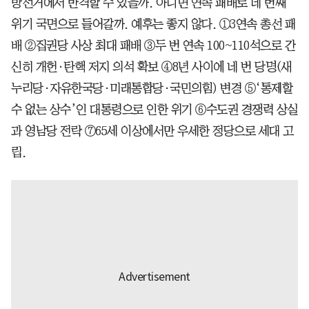
방선거에서 반격할 수 있을까. 아니면 연속 패배로 네 번째
위기 국면으로 들어갈까. 예후는 좋지 않다. ①3연속 총선 패
배 ②집권당 사상 최대 패배 ③두 번 연속 100~110석으로 간
신히 개헌·탄핵 저지 의석 확보 ④8년 사이에 네 번 당명(새
누리당·자유한국당·미래통합당·국민의힘) 변경 ⑤‘통제할
수 없는 상수’인 대통령으로 인한 위기 ⑥수도권 경쟁력 상실
과 영남당 전락 ⑦65세 이상에서만 우세한 정당으로 세대 고
립.