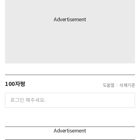
100자평
도움말
삭제기준