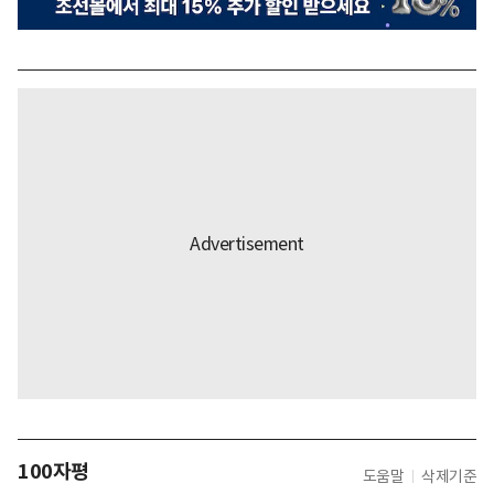
100자평
도움말
삭제기준