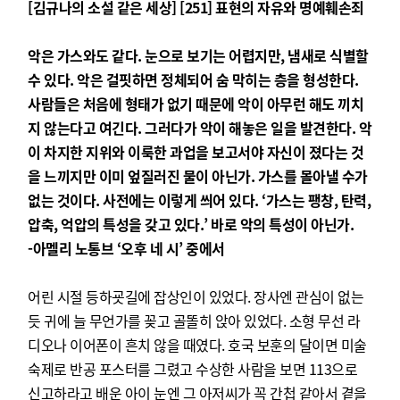
[김규나의 소설 같은 세상] [251] 표현의 자유와 명예훼손죄
악은 가스와도 같다. 눈으로 보기는 어렵지만, 냄새로 식별할
수 있다. 악은 걸핏하면 정체되어 숨 막히는 층을 형성한다.
사람들은 처음에 형태가 없기 때문에 악이 아무런 해도 끼치
지 않는다고 여긴다. 그러다가 악이 해놓은 일을 발견한다. 악
이 차지한 지위와 이룩한 과업을 보고서야 자신이 졌다는 것
을 느끼지만 이미 엎질러진 물이 아닌가. 가스를 몰아낼 수가
없는 것이다. 사전에는 이렇게 씌어 있다. ‘가스는 팽창, 탄력,
압축, 억압의 특성을 갖고 있다.’ 바로 악의 특성이 아닌가.
-아멜리 노통브 ‘오후 네 시’ 중에서
어린 시절 등하굣길에 잡상인이 있었다. 장사엔 관심이 없는
듯 귀에 늘 무언가를 꽂고 골똘히 앉아 있었다. 소형 무선 라
디오나 이어폰이 흔치 않을 때였다. 호국 보훈의 달이면 미술
숙제로 반공 포스터를 그렸고 수상한 사람을 보면 113으로
신고하라고 배운 아이 눈엔 그 아저씨가 꼭 간첩 같아서 곁을