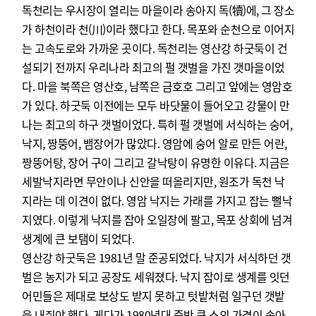
독천리는 우시장이 열리는 마을이라 송아지 독(犢)에, 그 장소
가 하천이라 천(川)이라 했다고 한다. 목포와 순천으로 이어지
는 고속도로와 가까운 곳이다. 독천리는 영산강 하굿둑이 건
설되기 전까지 우리나라 최고의 펄 갯벌을 가진 갯마을이었
다. 마을 북쪽은 영산호, 남쪽은 금호호 그리고 앞에는 영암호
가 있다. 하굿둑 이전에는 모두 바닷물이 들어오고 강물이 만
나는 최고의 하구 갯벌이었다. 특히 펄 갯벌에 서식하는 숭어,
낙지, 짱뚱어, 뱀장어가 많았다. 영암에 숭어 알로 만든 어란,
짱뚱어탕, 장어 구이 그리고 갈낙탕이 유명한 이유다. 지금은
세발낙지라면 무안이나 신안을 떠올리지만, 원조가 독천 낙
지라는 데 이견이 없다. 영암 낙지는 가래를 가지고 잡는 뻘낙
지였다. 이렇게 낙지를 잡아 오일장에 팔고, 목포 상회에 넘겨
생계에 큰 보탬이 되었다.
영산강 하굿둑은 1981년 말 준공되었다. 낙지가 서식하던 갯
벌은 농지가 되고 공장도 세워졌다. 낙지 잡이로 생계를 잇던
어민들은 제대로 보상도 받지 못하고 텃밭처럼 일구던 갯밭
을 내줘야 했다. 게다가 1980년대 중반 큰 소의 가격이 송아