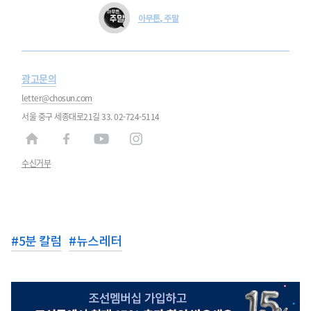
아무튼, 주말
광고문의
letter@chosun.com
서울 중구 세종대로21길 33. 02-724-5114
수신거부
#
5분 칼럼
#
뉴스레터