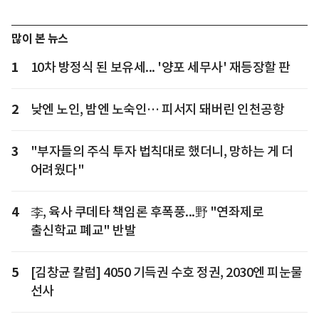
많이 본 뉴스
1
10차 방정식 된 보유세... '양포 세무사' 재등장할 판
2
낮엔 노인, 밤엔 노숙인… 피서지 돼버린 인천공항
3
"부자들의 주식 투자 법칙대로 했더니, 망하는 게 더
어려웠다"
4
李, 육사 쿠데타 책임론 후폭풍...野 "연좌제로
출신학교 폐교" 반발
5
[김창균 칼럼] 4050 기득권 수호 정권, 2030엔 피눈물
선사