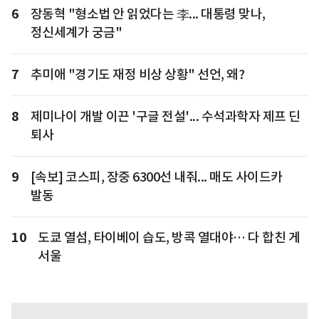
6
장동혁 "형소법 안 읽었다는 李... 대통령 맞나,
정신세계가 궁금"
7
추미애 "경기도 재정 비상 상황" 선언, 왜?
8
제미나이 개발 이끈 '구글 전설'... 수석과학자 제프 딘
퇴사
9
[속보] 코스피, 장중 6300선 내줘... 매도 사이드카
발동
10
도쿄 열섬, 타이베이 습도, 방콕 열대야… 다 합친 게
서울