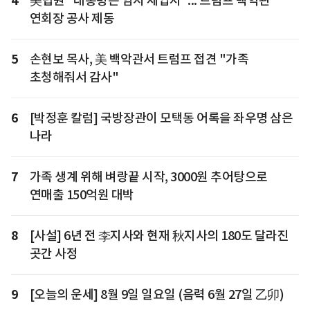
4
美법원 "대통령은 임시 세입자"... 트럼프 백악관
연회장 공사 제동
5
손현보 목사, 美 백악관서 트럼프 접견 "가족
초청해줘서 감사"
6
[박정훈 칼럼] 국방장관이 모택동 어록을 좌우명 삼은
나라
7
가족 생계 위해 벼랑끝 시작, 3000원 추어탕으로
연매출 150억원 대박
8
[사설] 6년 전 李지사와 현재 秋지사의 180도 달라진
곳간 사정
9
[오늘의 운세] 8월 9일 일요일 (음력 6월 27일 乙卯)