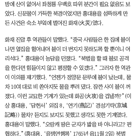
방에 산이 없어서 좌청룡 우백호 따위 분간이 필요 없음도 보
았다. 신문물이 가득한 북경이었지만 홍대용을 섬뜩하게 만
든 사건은 숙소 부엌에 벌어진 화재(火災)였다.
화재 진압 후 역관들이 말했다. “중국 사람들은 한 집에 불이
나면 옆집을 헐어내어 불이 더 번지지 못하도록 할 뿐이니 어
리석다.” 홍대용이 농담을 던졌다. “북벌을 할 때 불로 공격
을 한다면 힘들이지 않고 평정할 수 있겠다.” 그러자 한 역관
이 이의를 제기했다. “언젠가 정양문 문루에 불이 났는데, 물
차 10여 대로 비 쏟아지듯 물을 뿌려 댔다. 잠깐 사이 불이 꺼
졌다. 이런 교묘한 기계가 있는데 화공(火攻)을 겁낼까?”(이
상 홍대용, ‘담헌서’ 외집 8, ‘연기(燕記)’ 경성기략(京城
記略)) 물차? 듣지도 보지도 못했고 생각도 못한 기계였다.
홍대용이 말했다. “오랑캐 땅은 군자가 밟을 바 아니라고? 편
협하다.”(홍대용, ‘을병연행록’ 1765년 음11월 2일) 북벌