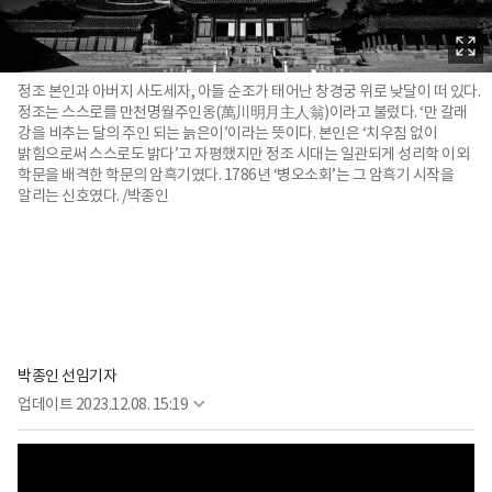
정조 본인과 아버지 사도세자, 아들 순조가 태어난 창경궁 위로 낮달이 떠 있다.
정조는 스스로를 만천명월주인옹(萬川明月主人翁)이라고 불렀다. ‘만 갈래
강을 비추는 달의 주인 되는 늙은이’이라는 뜻이다. 본인은 ‘치우침 없이
밝힘으로써 스스로도 밝다’고 자평했지만 정조 시대는 일관되게 성리학 이외
학문을 배격한 학문의 암흑기였다. 1786년 ‘병오소회’는 그 암흑기 시작을
알리는 신호였다. /박종인
박종인 선임기자
업데이트
2023.12.08. 15:19