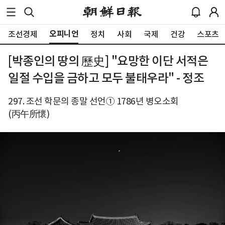
오피니언
조선경제
정치
사회
국제
건강
스포츠
[박종인의 땅의 歷史] "요망한 이단 서적은
일절 수입을 금하고 모두 불태우라" - 정조
297. 조선 학문의 종말 선언① 1786년 병오소회
(丙午所懷)