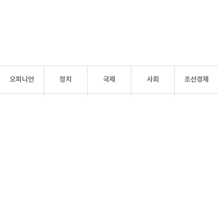
오피니언
정치
국제
사회
조선경제
문화·
조선
스포츠
건강
조선몰
연예
리더스
조선일보 공식 SNS
개인정보처리방침
사이트맵
Copyright 조선일보 All rights reserved. 무단 전재 및 재배포 금지.