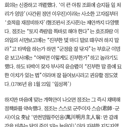
회의는 신중하고 격렬했다. ‘이 큰 아침 조회에 승지들 일 처
리가 엉망’(사간원 정언 이우진)이라는 사소한 고자질부터
‘호적을 재정비하자’(형조판서 조시준)는 제안까지 다양했
다. 정조는 “토지 측량을 똑바로 해야 한다”는 호조좌랑 이
의일의 서면보고에는 “진부한 몇 마디 말로 때우려 하지 말
라”고 타박을 하는가 하면 “군정을 잘 닦자”는 부호군 이명
운 보고서에는 “어쩌면 이렇게도 진부한가”하고 놀라기도
했다. 하도 타박이 잦자 부사직 윤승렬이 “진부한 말 중에 묘
한 이치가 있는 법”이라며 잘 들어보시라고 권유할 정도였
다.(1786년 음 1월 22일 ‘일성록’)
하지만 마음에 맞는 개혁안이 나오면 정조는 그 즉시 채택해
정책화를 약속했다. 정조는 스스로 군주이자 스승(君師·군
사)이요 훗날 ‘만천명월주인옹(萬川明月主人翁: 만 갈래
강을 비추는 달의 주인 되는 늙은이)’이라 자부한 지도자였