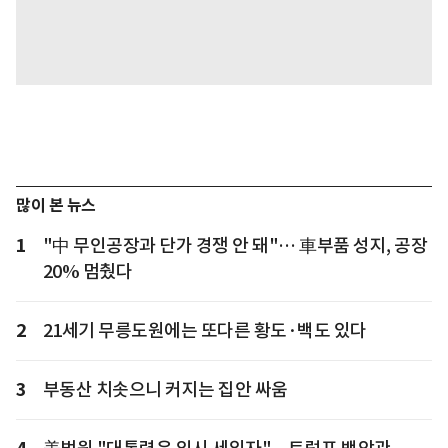
많이 본 뉴스
1
"中 무인공장과 단가 경쟁 안 돼"… 車부품 성지, 공장
20% 멈췄다
2
21세기 무릉도원에는 또다른 황도·백도 있다
3
부동산 치솟으니 커지는 집안 싸움