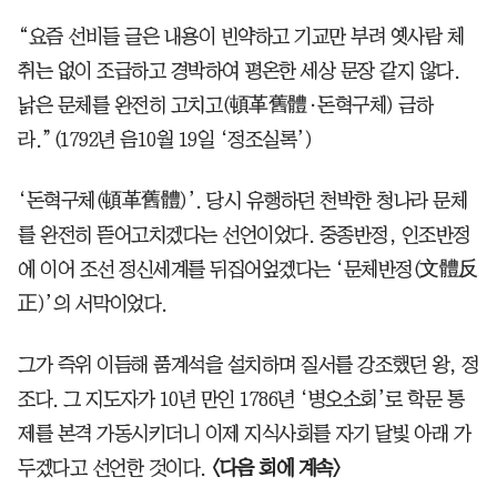
“요즘 선비들 글은 내용이 빈약하고 기교만 부려 옛사람 체
취는 없이 조급하고 경박하여 평온한 세상 문장 같지 않다.
낡은 문체를 완전히 고치고(頓革舊體·돈혁구체) 금하
라.”(1792년 음10월 19일 ‘정조실록’)
‘돈혁구체(頓革舊體)’. 당시 유행하던 천박한 청나라 문체
를 완전히 뜯어고치겠다는 선언이었다. 중종반정, 인조반정
에 이어 조선 정신세계를 뒤집어엎겠다는 ‘문체반정(文體反
正)’의 서막이었다.
그가 즉위 이듬해 품계석을 설치하며 질서를 강조했던 왕, 정
조다. 그 지도자가 10년 만인 1786년 ‘병오소회’로 학문 통
제를 본격 가동시키더니 이제 지식사회를 자기 달빛 아래 가
두겠다고 선언한 것이다.
<다음 회에 계속>