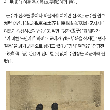
사·明史’) 이를 문자옥(文字獄)이라 한다.
‘군주가 신하를 흙이나 티끌처럼 여기면 신하는 군주를 원수
처럼 여긴다(君之視臣如土芥 則臣視君如寇讎·군지시신
여토개 칙신시군여구수)’고 적힌 ‘맹자(孟子)’를 읽다가
“이 미친 노인이!” 하며 80군데가 넘는 부분을 삭제한 ‘맹자
절문’을 과거 과목으로 삼기도 했다.(‘명사' 열전27 ‘전당전
·錢唐傳’ 등) 관료와 선비 할 것 없이 주원장을 폭군이라 불
렀다.