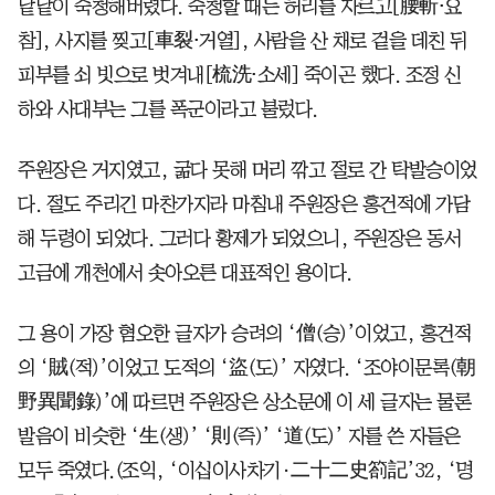
낱낱이 숙청해버렸다. 숙청할 때는 허리를 자르고[腰斬⋅요
참], 사지를 찢고[車裂⋅거열], 사람을 산 채로 겉을 데친 뒤
피부를 쇠 빗으로 벗겨내[梳洗⋅소세] 죽이곤 했다. 조정 신
하와 사대부는 그를 폭군이라고 불렀다.
주원장은 거지였고, 굶다 못해 머리 깎고 절로 간 탁발승이었
다. 절도 주리긴 마찬가지라 마침내 주원장은 홍건적에 가담
해 두령이 되었다. 그러다 황제가 되었으니, 주원장은 동서
고금에 개천에서 솟아오른 대표적인 용이다.
그 용이 가장 혐오한 글자가 승려의 ‘僧(승)’이었고, 홍건적
의 ‘賊(적)’이었고 도적의 ‘盜(도)’ 자였다. ‘조야이문록(朝
野異聞錄)’에 따르면 주원장은 상소문에 이 세 글자는 물론
발음이 비슷한 ‘生(생)’ ‘則(즉)’ ‘道(도)’ 자를 쓴 자들은
모두 죽였다.(조익, ‘이십이사차기·二十二史箚記’32, ‘명