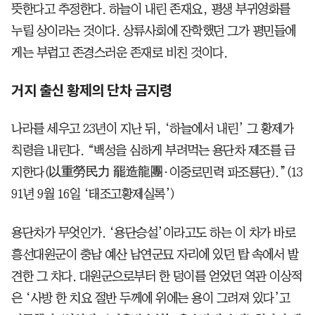
뜻한다고 추정한다. 하늘이 내린 존재요, 평생 부귀영화를
누릴 상이라는 것이다. 상류사회에 잔학했던 그가 평민들에
게는 부럽고 존경스러운 존재로 비친 것이다.
거지 출신 황제의 단차 금지령
나라를 세우고 23년이 지난 뒤, ‘하늘에서 내린’ 그 황제가
칙령을 내린다. “백성을 심하게 부려먹는 용단차 제조를 금
지한다(以重勞民力 罷造龍團·이중로민력 파조룡단).”(13
91년 9월 16일 ‘태조고황제실록’)
용단차가 무엇인가. ‘용단승설’이라고도 하는 이 차가 바로
흥선대원군이 충남 예산 남연군묘 자리에 있던 탑 속에서 발
견한 그 차다. 대원군으로부터 한 덩이를 얻었던 역관 이상적
은 ‘사방 한 치요 절반 두께에 위에는 용이 그려져 있다’고