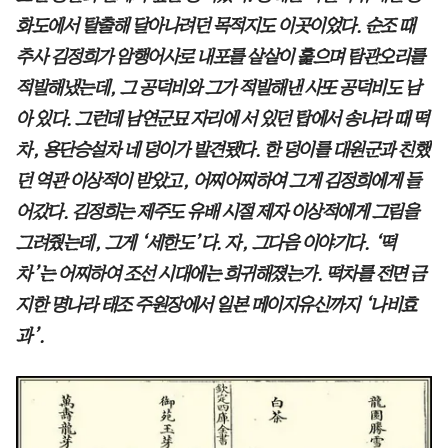
화도에서 탈출해 달아나려던 목적지도 이곳이었다. 순조 때
추사 김정희가 암행어사로 내포를 샅샅이 훑으며 탐관오리를
적발해냈는데, 그 공덕비와 그가 적발해낸 사또 공덕비도 남
아 있다. 그런데 남연군묘 자리에 서 있던 탑에서 송나라 때 떡
차, 용단승설차 네 덩이가 발견됐다. 한 덩이를 대원군과 친했
던 역관 이상적이 받았고, 어찌어찌하여 그게 김정희에게 들
어갔다. 김정희는 제주도 유배 시절 제자 이상적에게 그림을
그려줬는데, 그게 ‘세한도’다. 자, 그다음 이야기다. ‘떡
차’는 어찌하여 조선 시대에는 희귀해졌는가. 떡차를 전면 금
지한 명나라 태조 주원장에서 일본 메이지유신까지 ‘나비효
과’.