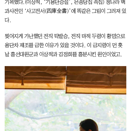
기록했다.(이상적, ‘기용단승설’, 은송당집 속집) 청나라 백
과사전인 ‘사고전서(四庫全書)’에 똑같은 그림이 그려져 있
다.
찢어지게 가난했던 전직 탁발승, 전직 마적 두령이 황명으로
용단차 제조를 금한 이유가 있을 것이다. 이 금지령이 먼 훗
날 흥선대원군과 이상적과 김정희를 흥분시킨 원인이었고.