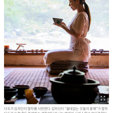
다도가 김자인이 말차를 시연한다. 김자인이 "쓸데없는 것들의 총체"가 말차