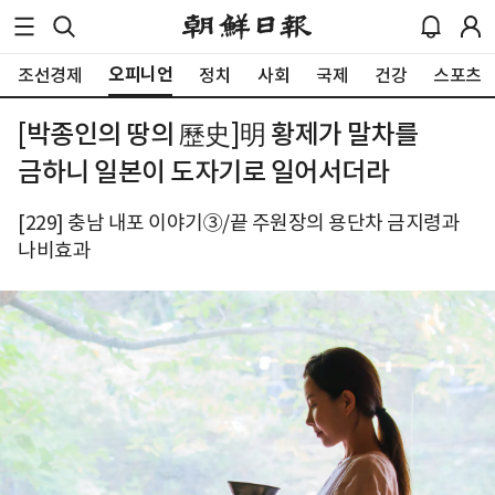
오피니언
조선경제
정치
사회
국제
건강
스포츠
[박종인의 땅의 歷史]明 황제가 말차를
금하니 일본이 도자기로 일어서더라
[229] 충남 내포 이야기③/끝 주원장의 용단차 금지령과
나비효과