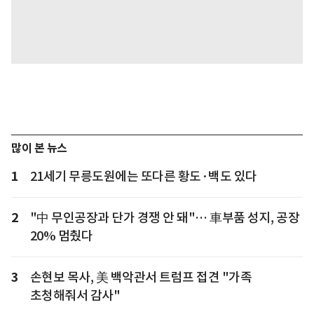
많이 본 뉴스
1
21세기 무릉도원에는 또다른 황도·백도 있다
2
"中 무인공장과 단가 경쟁 안 돼"… 車부품 성지, 공장
20% 멈췄다
3
손현보 목사, 美 백악관서 트럼프 접견 "가족
초청해줘서 감사"