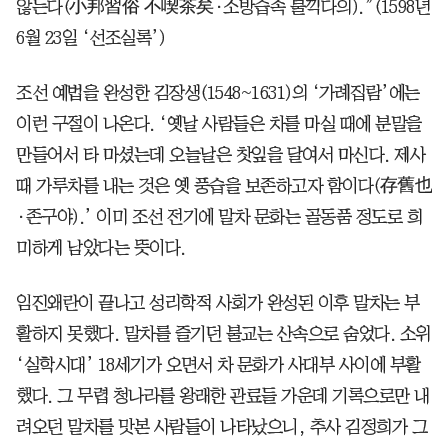
않는다(小邦習俗 不喫茶矣·소방습속 불끽다의).”(1598년
6월 23일 ‘선조실록’)
조선 예법을 완성한 김장생(1548~1631)의 ‘가례집람’에는
이런 구절이 나온다. ‘옛날 사람들은 차를 마실 때에 분말을
만들어서 타 마셨는데 오늘날은 찻잎을 달여서 마신다. 제사
때 가루차를 내는 것은 옛 풍습을 보존하고자 함이다(存舊也
·존구야).’ 이미 조선 전기에 말차 문화는 골동품 정도로 희
미하게 남았다는 뜻이다.
임진왜란이 끝나고 성리학적 사회가 완성된 이후 말차는 부
활하지 못했다. 말차를 즐기던 불교는 산속으로 숨었다. 소위
‘실학시대’ 18세기가 오면서 차 문화가 사대부 사이에 부활
했다. 그 무렵 청나라를 왕래한 관료들 가운데 기록으로만 내
려오던 말차를 맛본 사람들이 나타났으니, 추사 김정희가 그