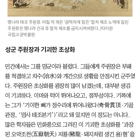
명나라 태조 주원장. 어릴 적 겪은 '끔찍하게 힘든' 말차 제조 노역에 질린
주원장은 명나라 건국 후 말차 제조를 금지시켜버렸다. /타이완
국립고궁박물원
성군 주원장과 기괴한 초상화
민간에서는 그를 명군이라 불렀다. 그들에게 주원장은 부패
를 척결하고 치수(治水)와 개간으로 생활을 안정시킨 군주였
다. 주원장은 초상화를 굉장히 많이 남겼는데, 대부분 생김
이 기괴하다. 이마와 턱이 튀어나오고, 점투성이다. 기록에
는 그가 ‘기이한 뼈가 정수리에 튀어나왔다(奇骨貫頂·기골
관정, ‘명사 태조본기’)’라고 돼 있지만 이 정도는 아니다.
많은 학자들은 민화풍으로 그려진 이 기괴한 초상화를 ‘과장
된 오악조천(五嶽朝天) 저룡(豬龍·돼지처럼 생긴 용)형’을