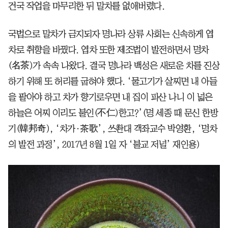
건국 작업을 마무리한 뒤 말차를 없애버렸다.
국법으로 말차가 금지되자 명나라 상류 사회는 신속하게 엽
차로 취향을 바꿨다. 엽차 또한 제조법이 발전하면서 명차
(名茶)가 속속 나왔다. 결국 명나라 백성은 새로운 차를 진상
하기 위해 또 허리를 굽혀야 했다. ‘물고기가 살찌면 내 아들
을 팔아야 하고 차가 향기로우면 내 집이 파산 나니 이 넓은
하늘은 어찌 이리도 불인(不仁)한고?’(명 세종 때 문신 한방
기(韓邦奇), ‘차가·茶歌’, 쓰촨대 객좌교수 박영환, ‘명차
의 발전 과정’, 2017년 8월 1일 자 ‘불교 저널’ 재인용)