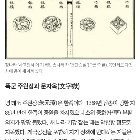
청나라 '사고전서'에 기록된 송나라 차 '용단승설'(오른쪽 끝). 육면체로 다진
차에 용이 새겨져 있다.
폭군 주원장과 문자옥(文字獄)
명 태조 주원장(朱元璋)은 한족이다. 1368년 남송이 망한 지
89년 만에 한족이 중원을 차지했으니 소위 중화(中華) 부활
의지가 활활 불탔다. 새 나라 기강 잡는 데는 악랄할 정도로
지독했다. 개국공신을 포함해 자기 정책에 반대하는 자들은