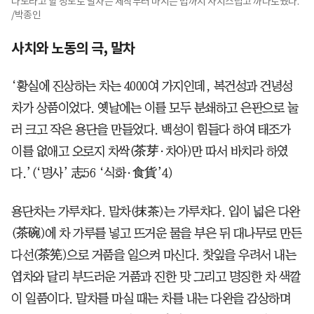
다도라고 할 정도로 말차는 제작부터 마시는 법까지 사치스럽고 까다로웠다.
/박종인
사치와 노동의 극, 말차
‘황실에 진상하는 차는 4000여 가지인데, 복건성과 건녕성
차가 상품이었다. 옛날에는 이를 모두 분쇄하고 은판으로 눌
러 크고 작은 용단을 만들었다. 백성이 힘들다 하여 태조가
이를 없애고 오로지 차싹(茶芽·차아)만 따서 바치라 하였
다.’(‘명사’ 志56 ‘식화·食貨’4)
용단차는 가루차다. 말차(抹茶)는 가루차다. 입이 넓은 다완
(茶碗)에 차 가루를 넣고 뜨거운 물을 부은 뒤 대나무로 만든
다선(茶筅)으로 거품을 일으켜 마신다. 찻잎을 우려서 내는
엽차와 달리 부드러운 거품과 진한 맛 그리고 명징한 차 색깔
이 일품이다. 말차를 마실 때는 차를 내는 다완을 감상하며