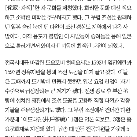
[侘寂·차적]’한 차 문화를 제창했다. 화려한 문화 대신 적요
하고 소박한 미학을 추구하자고 했다. 그 무렵 조선을 왕래하
던 일본 승려 눈에 띈 다완이 조선 경상도 지역에서 나온 사
발이다. 아직 용도가 불명인 이 사발들이 승려들을 통해 일본
으로 흘러가면서 와비사비 미학에 최적인 다완이 되었다.
전국시대를 마감한 도요토미 히데요시는 1592년 임진왜란과
1597년 정유재란을 통해 조선 도공을 대거 끌고 갔다. 이들
은 그때까지 도기밖에 만들지 못하던 일본 요업 산업이 자기
수준으로 급성장하는 큰 계기가 됐다. 전쟁 종료 후 부산 초
량에 설치한 왜관에서 조선 도공을 고용해 직접 다완과 각종
기물을 주문생산하기도 했다. 그 무렵 조선에서 건너간 다완
가운데 ‘이도다완(井戶茶碗)’ 1점은 일본 국보로, 3점은 중
요문화재로 지정돼 있다. 남송 때 만든 천목다완들 가운데 5