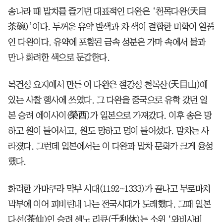
송나라 때 말차를 즐기던 대표적인 다완은 ‘천목다완(天目
茶碗)’이다. 두꺼운 유약 발색과 차 색이 결합한 미학이 일품
인 다완이다. 유약에 포함된 금속 성분은 가마 속에서 불과
만나 화려한 색으로 둔갑한다.
복건성 요지에서 만든 이 다완은 절강성 천목산(天目山)에
있는 사찰 행사에 쓰였다. 그 다완을 중국으로 유학 갔던 일
본 승려 에이사이(榮西)가 일본으로 가져갔다. 이후 송은 망
하고 원이 들어서고, 원도 망하고 명이 들어섰다. 말차는 사
라졌다. 그런데 일본에서는 이 다완과 말차 문화가 크게 융성
했다.
화려한 가마쿠라 막부 시대(1192~1333)가 끝나고 무로마치
막부에 이어 피비린내 나는 전국시대가 도래했다. 그때 일본
다선(茶仙)인 승려 센노 리큐(千利休)는 소위 ‘와비사비