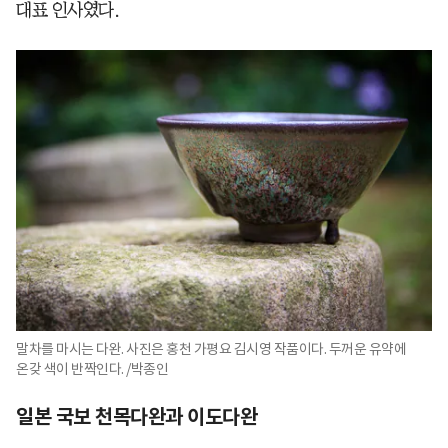
대표 인사였다.
말차를 마시는 다완. 사진은 홍천 가평요 김시영 작품이다. 두꺼운 유약에
온갖 색이 반짝인다. /박종인
일본 국보 천목다완과 이도다완