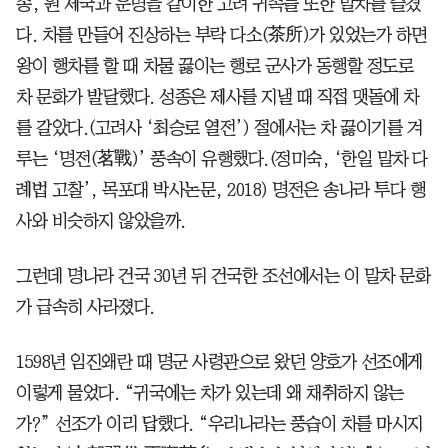
송, 원 제국과 운명을 같이한 고려 귀족들 또한 말차를 즐겼
다. 차를 만들어 진상하는 부락 다소(茶所)가 있었는가 하면
왕이 행차를 할 때 차물 끓이는 행로 군사가 동행할 정도로
차 문화가 발달했다. 성종은 제사를 지낼 때 직접 맷돌에 차
를 갈았다.(고려사 ‘최승로 열전’) 절에서는 차 끓이기를 겨
루는 ‘명전(茗戰)’ 풍속이 유행했다.(정미숙, ‘한일 말차 다
례법 고찰’, 목포대 박사논문, 2018) 명전은 송나라 투다 행
사와 비슷하지 않았을까.
그런데 명나라 건국 30년 뒤 건국한 조선에서는 이 말차 문화
가 급속히 사라졌다.
1598년 임진왜란 때 명군 사령관으로 왔던 양호가 선조에게
이렇게 물었다. “귀국에는 차가 있는데 왜 채취하지 않는
가?” 선조가 이리 답했다. “우리나라는 풍습이 차를 마시지