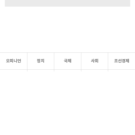
오피니언
정치
국제
사회
조선경제
문화·
조선
스포츠
건강
조선몰
연예
리더스
조선일보 공식 SNS
개인정보처리방침
사이트맵