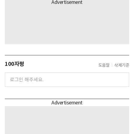
100자평
도움말
삭제기준