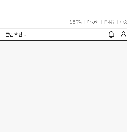
신문구독
|
English
|
日本語
|
中文
콘텐츠판