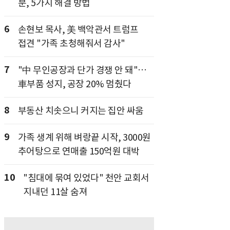
분, 5가지 해결 방법
6
손현보 목사, 美 백악관서 트럼프
접견 "가족 초청해줘서 감사"
7
"中 무인공장과 단가 경쟁 안 돼"…
車부품 성지, 공장 20% 멈췄다
8
부동산 치솟으니 커지는 집안 싸움
9
가족 생계 위해 벼랑끝 시작, 3000원
추어탕으로 연매출 150억원 대박
10
"침대에 묶여 있었다" 천안 교회서
지내던 11살 숨져