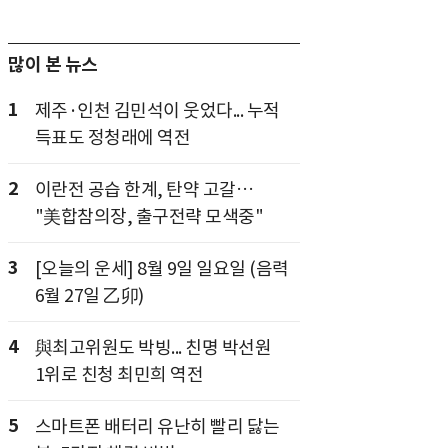
많이 본 뉴스
1
제주·인천 김민석이 웃었다... 누적
득표도 정청래에 역전
2
이란전 공습 한계, 탄약 고갈…
"美합참의장, 출구전략 모색중"
3
[오늘의 운세] 8월 9일 일요일 (음력
6월 27일 乙卯)
4
與최고위원도 박빙... 친명 박선원
1위로 친청 최민희 역전
5
스마트폰 배터리 유난히 빨리 닳는