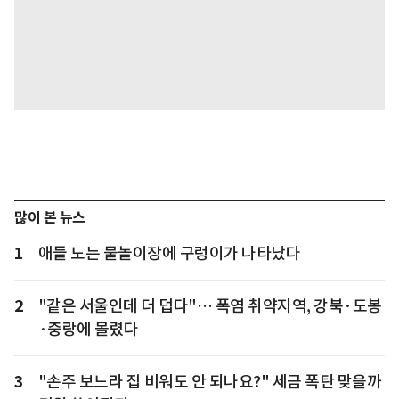
많이 본 뉴스
1
애들 노는 물놀이장에 구렁이가 나타났다
2
"같은 서울인데 더 덥다"… 폭염 취약지역, 강북·도봉
·중랑에 몰렸다
3
"손주 보느라 집 비워도 안 되나요?" 세금 폭탄 맞을까