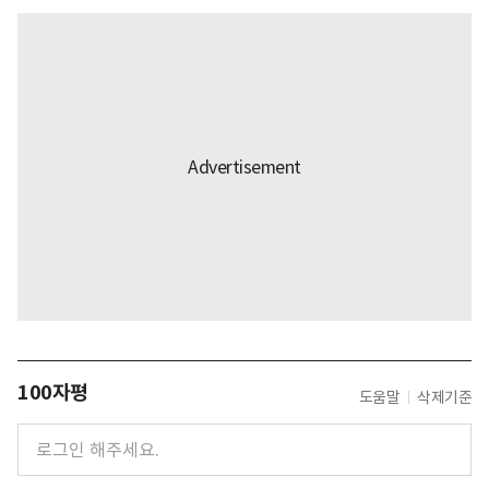
100자평
도움말
삭제기준