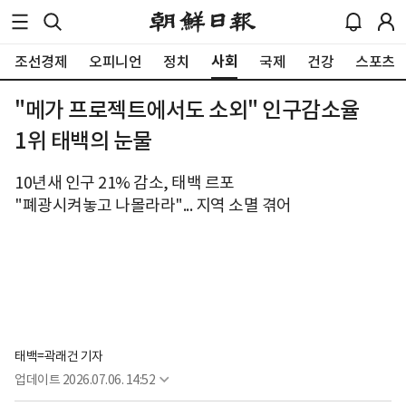
사회
조선경제
오피니언
정치
국제
건강
스포츠
"메가 프로젝트에서도 소외" 인구감소율
1위 태백의 눈물
10년새 인구 21% 감소, 태백 르포
"폐광시켜놓고 나몰라라"... 지역 소멸 겪어
태백=곽래건 기자
업데이트
2026.07.06. 14:52