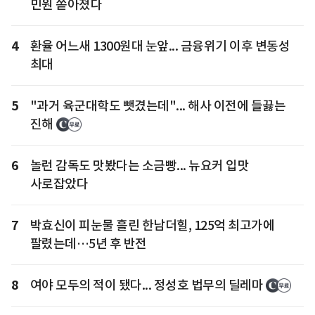
민원 쏟아졌다
4
환율 어느새 1300원대 눈앞... 금융위기 이후 변동성
최대
5
"과거 육군대학도 뺏겼는데"... 해사 이전에 들끓는
진해
6
놀런 감독도 맛봤다는 소금빵... 뉴요커 입맛
사로잡았다
7
박효신이 피눈물 흘린 한남더힐, 125억 최고가에
팔렸는데…5년 후 반전
8
여야 모두의 적이 됐다... 정성호 법무의 딜레마