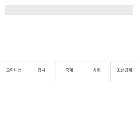
오피니언
정치
국제
사회
조선경제
문화·
조선
스포츠
건강
조선몰
연예
리더스
조선일보 공식 SNS
개인정보처리방침
사이트맵