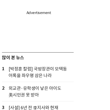
많이 본 뉴스
1
[박정훈 칼럼] 국방장관이 모택동
어록을 좌우명 삼은 나라
2
외교관·유학생이 낳은 아이도
美시민권 못 받아
3
[사설] 6년 전 李지사와 현재