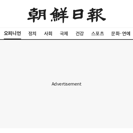
오피니언
정치
사회
국제
건강
스포츠
문화·연예