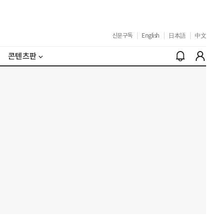
신문구독
|
English
|
日本語
|
中文
콘텐츠판