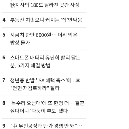
秋지사의 180도 달라진 곳간 사정
4
부동산 치솟으니 커지는 '집'안싸움
5
시금치 한단 6000원… 더위 먹은
밥상 물가
6
스마트폰 배터리 유난히 빨리 닳는
분, 5가지 해결 방법
7
청년층 반발 'ISA 혜택 축소'에... 李
"전면 재검토하라" 질타
8
'독수리 오남매'에 또 한명 더… 결혼
싫다더니 '다둥이 부모' 됐다
9
"中 무인공장과 단가 경쟁 안 돼"…