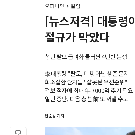
오피니언
칼럼
[뉴스저격] 대통령이
절규가 막았다
청년 탈모 급여화 둘러싼 4년반 논쟁
李대통령 "탈모, 미용 아닌 생존 문제"
희소질환 환자들 "잘못된 우선순위"
건보 적자에 최대 年 7000억 추가 필요
일단 중단, 다음 총선 前 또 꺼낼 수도
안준용 기자