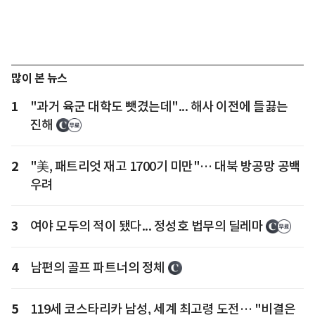
많이 본 뉴스
1
"과거 육군 대학도 뺏겼는데"... 해사 이전에 들끓는
진해
2
"美, 패트리엇 재고 1700기 미만"… 대북 방공망 공백
우려
3
여야 모두의 적이 됐다... 정성호 법무의 딜레마
4
남편의 골프 파트너의 정체
5
119세 코스타리카 남성, 세계 최고령 도전… "비결은