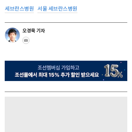
세브란스병원
서울 세브란스병원
오경묵 기자