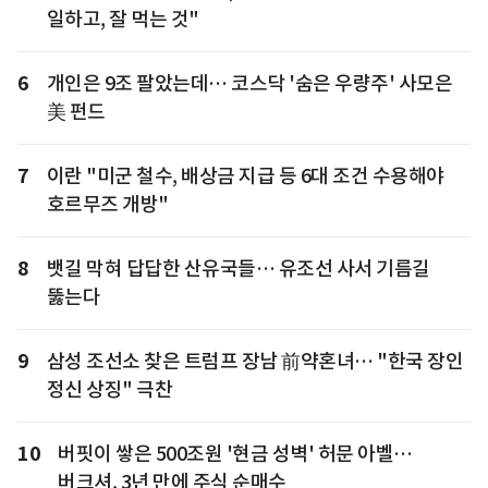
일하고, 잘 먹는 것"
6
개인은 9조 팔았는데… 코스닥 '숨은 우량주' 사모은
美 펀드
7
이란 "미군 철수, 배상금 지급 등 6대 조건 수용해야
호르무즈 개방"
8
뱃길 막혀 답답한 산유국들… 유조선 사서 기름길
뚫는다
9
삼성 조선소 찾은 트럼프 장남 前약혼녀… "한국 장인
정신 상징" 극찬
10
버핏이 쌓은 500조원 '현금 성벽' 허문 아벨…
버크셔, 3년 만에 주식 순매수