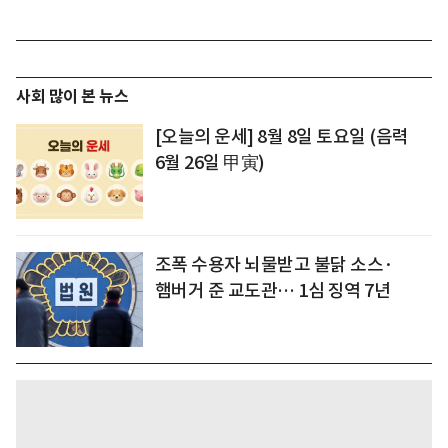
사회 많이 본 뉴스
[오늘의 운세] 8월 8일 토요일 (음력
6월 26일 甲寅)
조폭 수용자 뇌물받고 불닭 소스·
햄버거 준 교도관… 1심 징역 7년