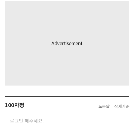
100자평
도움말
삭제기준