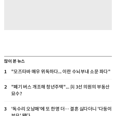
많이 본 뉴스
1
"모즈타바 매우 위독하다... 이란 수뇌부내 소문 파다"
2
"폐기 버스 개조해 청년주택"... 與 3선 의원의 부동산
묘수?
3
'독수리 오남매'에 또 한명 더… 결혼 싫다더니 '다둥이
부모' 됐다