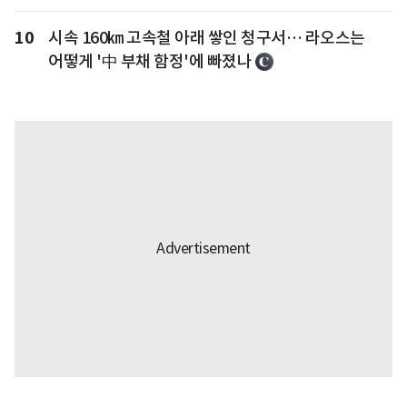
10
시속 160㎞ 고속철 아래 쌓인 청구서… 라오스는
어떻게 '中 부채 함정'에 빠졌나