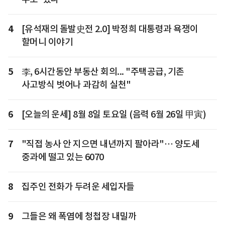
4
[유석재의 돌발史전 2.0] 박정희 대통령과 욕쟁이
할머니 이야기
5
李, 6시간동안 부동산 회의... "주택공급, 기존
사고방식 벗어나 과감히 실천"
6
[오늘의 운세] 8월 8일 토요일 (음력 6월 26일 甲寅)
7
"직접 농사 안 지으면 내년까지 팔아라"… 양도세
중과에 떨고 있는 6070
8
집주인 전화가 두려운 세입자들
9
그들은 왜 폭염에 청첩장 내밀까