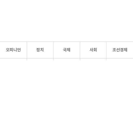
오피니언
정치
국제
사회
조선경제
문화·
조선
스포츠
건강
조선몰
연예
리더스
조선일보 공식 SNS
개인정보처리방침
사이트맵
Copyright 조선일보 All rights reserved. 무단 전재 및 재배포 금지.