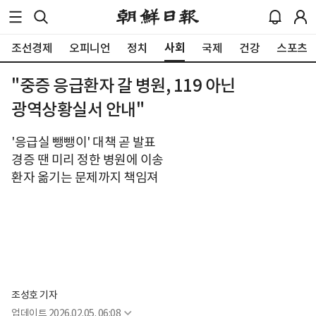
사회
조선경제
오피니언
정치
국제
건강
스포츠
"중증 응급환자 갈 병원, 119 아닌
광역상황실서 안내"
'응급실 뺑뺑이' 대책 곧 발표
경증 땐 미리 정한 병원에 이송
환자 옮기는 문제까지 책임져
조성호 기자
업데이트
2026.02.05. 06:08