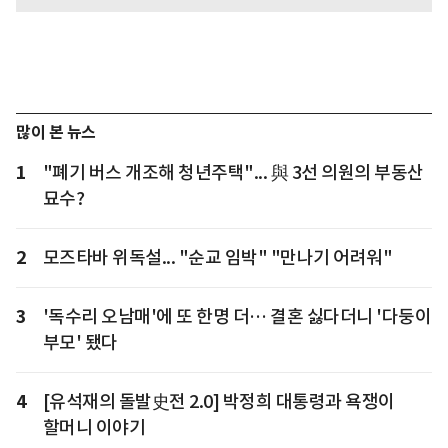
많이 본 뉴스
1
"폐기 버스 개조해 청년주택"... 與 3선 의원의 부동산
묘수?
2
모즈타바 위독설... "순교 임박" "만나기 어려워"
3
'독수리 오남매'에 또 한명 더… 결혼 싫다더니 '다둥이
부모' 됐다
4
[유석재의 돌발史전 2.0] 박정희 대통령과 욕쟁이
할머니 이야기