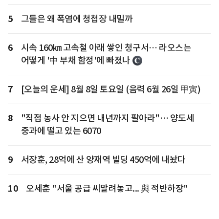
5
그들은 왜 폭염에 청첩장 내밀까
6
시속 160㎞ 고속철 아래 쌓인 청구서… 라오스는
어떻게 '中 부채 함정'에 빠졌나
7
[오늘의 운세] 8월 8일 토요일 (음력 6월 26일 甲寅)
8
"직접 농사 안 지으면 내년까지 팔아라"… 양도세
중과에 떨고 있는 6070
9
서장훈, 28억에 산 양재역 빌딩 450억에 내놨다
10
오세훈 "서울 공급 씨말려놓고... 與 적반하장"