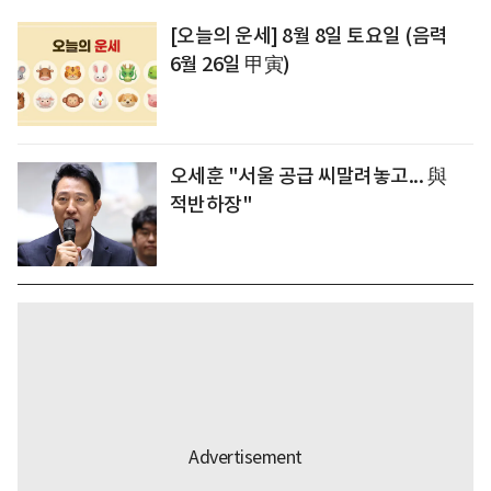
[오늘의 운세] 8월 8일 토요일 (음력
6월 26일 甲寅)
오세훈 "서울 공급 씨말려놓고... 與
적반하장"