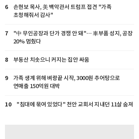
6
손현보 목사, 美 백악관서 트럼프 접견 "가족
초청해줘서 감사"
7
"中 무인공장과 단가 경쟁 안 돼"… 車부품 성지, 공장
20% 멈췄다
8
부동산 치솟으니 커지는 집안 싸움
9
가족 생계 위해 벼랑끝 시작, 3000원 추어탕으로
연매출 150억원 대박
10
"침대에 묶여 있었다" 천안 교회서 지내던 11살 숨져