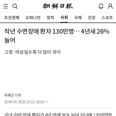
사회
조선경제
오피니언
정치
국제
건강
스포츠
작년 수면장애 환자 130만명… 4년새 26%
늘어
고령·여성일수록 더 많이 겪어
곽래건 기자
업데이트
2025.10.13. 10:50
국내 수면 장애 환자가 4년 만에 26% 늘어 지난해 130만명을