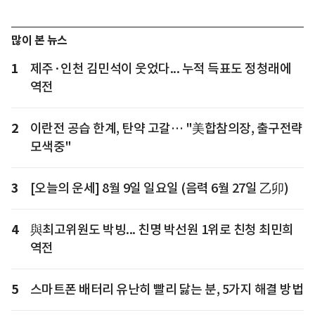
많이 본 뉴스
1
제주·인천 김민석이 웃었다... 누적 득표도 정청래에
역전
2
이란전 공습 한계, 탄약 고갈… "美합참의장, 출구전략
모색중"
3
[오늘의 운세] 8월 9일 일요일 (음력 6월 27일 乙卯)
4
與최고위원도 박빙... 친명 박선원 1위로 친청 최민희
역전
5
스마트폰 배터리 유난히 빨리 닳는 분, 5가지 해결 방법