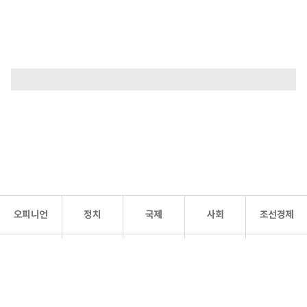
오피니언
정치
국제
사회
조선경제
문화·
조선
스포츠
건강
조선몰
연예
리더스
조선일보 공식 SNS