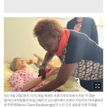
지난 5월 24일(현지 시각) 독일 헤센주 프랑크푸르트에서 차로 약 30분
떨어진 바트빌벨의 하일스베르크 노인센터에서 르완다 이민자인 마리클레르
뷰쿠셍게(Marie-Claire Byukusenge)가 노인 간호 실습용 인체 모형을