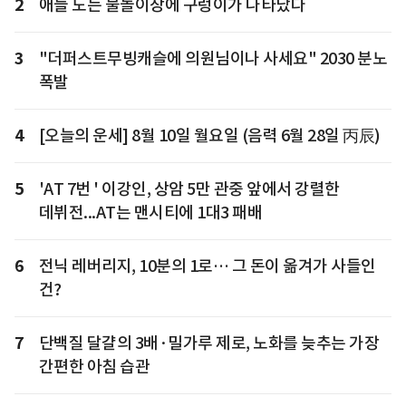
2
애들 노는 물놀이장에 구렁이가 나타났다
3
"더퍼스트무빙캐슬에 의원님이나 사세요" 2030 분노
폭발
4
[오늘의 운세] 8월 10일 월요일 (음력 6월 28일 丙辰)
5
'AT 7번 ' 이강인, 상암 5만 관중 앞에서 강렬한
데뷔전...AT는 맨시티에 1대3 패배
6
전닉 레버리지, 10분의 1로… 그 돈이 옮겨가 사들인
건?
7
단백질 달걀의 3배·밀가루 제로, 노화를 늦추는 가장
간편한 아침 습관