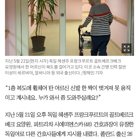
지난 5월 21일(현지 시각) 독일 헤센주 프랑크푸르트 골트베르크베크
요양원에서 한 어르신이 복도를 걸어가고 있다. 이곳 소속 간병 인력 절반
이상이 세르비아, 알바니아 등 외국 출신이다. /정해민 기자
“1층 복도에 휠체어 탄 어르신 신발 한 짝이 벗겨져 못 움직
이고 계시네요. 누가 와서 좀 도와주실래요?”
지난 5월 21일 오후 독일 헤센주 프랑크푸르트의 골트베르크
베크 요양원. 파트리차 시에미엔스카(48) 간호과장이 유창한
독일어로 다른 간호사들에게 지시를 내렸다. 폴란드 출신 26