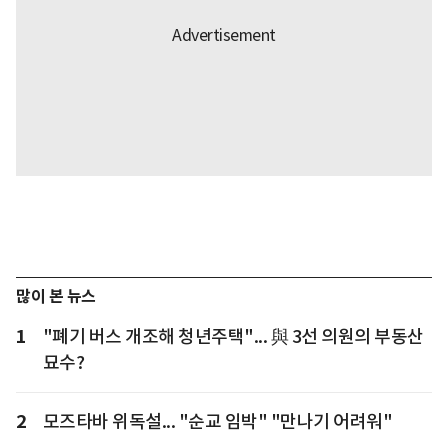
많이 본 뉴스
1
"폐기 버스 개조해 청년주택"... 與 3선 의원의 부동산
묘수?
2
모즈타바 위독설... "순교 임박" "만나기 어려워"