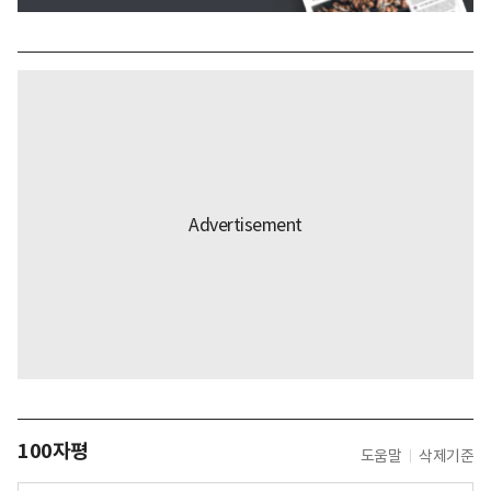
100자평
도움말
삭제기준