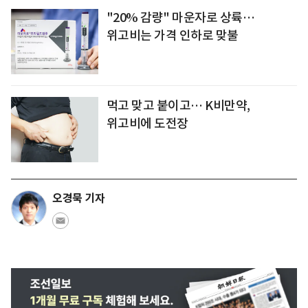
"20% 감량" 마운자로 상륙…
위고비는 가격 인하로 맞불
먹고 맞고 붙이고… K비만약,
위고비에 도전장
오경묵 기자