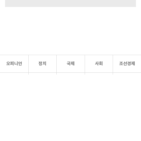
오피니언
정치
국제
사회
조선경제
문화·
조선
스포츠
건강
조선몰
연예
리더스
조선일보 공식 SNS
개인정보처리방침
사이트맵