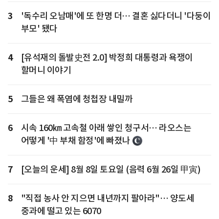
3
'독수리 오남매'에 또 한명 더… 결혼 싫다더니 '다둥이
부모' 됐다
4
[유석재의 돌발史전 2.0] 박정희 대통령과 욕쟁이
할머니 이야기
5
그들은 왜 폭염에 청첩장 내밀까
6
시속 160㎞ 고속철 아래 쌓인 청구서… 라오스는
어떻게 '中 부채 함정'에 빠졌나
7
[오늘의 운세] 8월 8일 토요일 (음력 6월 26일 甲寅)
8
"직접 농사 안 지으면 내년까지 팔아라"… 양도세
중과에 떨고 있는 6070