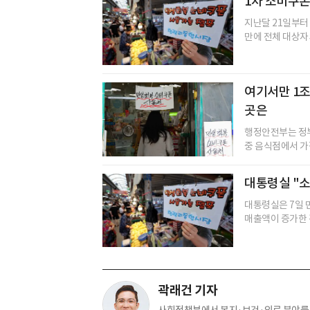
1차 소비쿠폰 
지난달 21일부터
만에 전체 대상자의
여기서만 1조
곳은
행정안전부는 정부
중 음식점에서 가장
대통령실 "
대통령실은 7일 
매출액이 증가한 
곽래건 기자