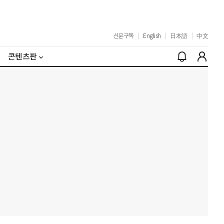
신문구독
|
English
|
日本語
|
中文
콘텐츠판