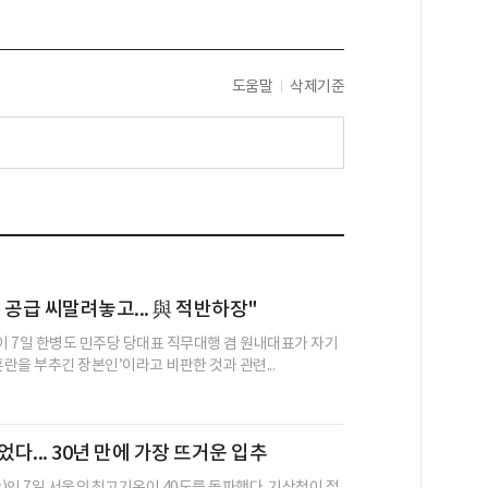
도움말
삭제기준
 공급 씨말려놓고... 與 적반하장"
 7일 한병도 민주당 당대표 직무대행 겸 원내대표가 자기
혼란을 부추긴 장본인’이라고 비판한 것과 관련...
었다... 30년 만에 가장 뜨거운 입추
)인 7일 서울의 최고기온이 40도를 돌파했다. 기상청이 절